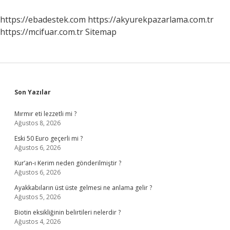
Ne
Iş
https://ebadestek.com
https://akyurekpazarlama.com.tr
Yapar
https://mcifuar.com.tr
Sitemap
Sidebar
Son Yazılar
Mırmır eti lezzetli mi ?
Ağustos 8, 2026
Eski 50 Euro geçerli mi ?
Ağustos 6, 2026
Kur’an-ı Kerim neden gönderilmiştir ?
Ağustos 6, 2026
Ayakkabıların üst üste gelmesi ne anlama gelir ?
Ağustos 5, 2026
Biotin eksikliğinin belirtileri nelerdir ?
Ağustos 4, 2026