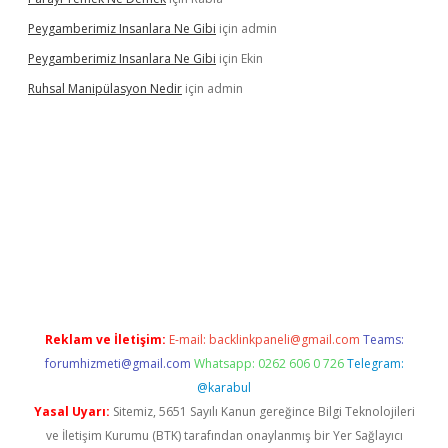
Peygamberimiz Insanlara Ne Gibi
için
admin
Peygamberimiz Insanlara Ne Gibi
için
Ekin
Ruhsal Manipülasyon Nedir
için
admin
bellacasino giriş
vdcasino bahis sitesi
betexper.xyz
betci günce
Reklam ve İletişim:
E-mail:
backlinkpaneli@gmail.com
Teams:
forumhizmeti@gmail.com
Whatsapp: 0262 606 0 726
Telegram:
@karabul
Yasal Uyarı:
Sitemiz, 5651 Sayılı Kanun gereğince Bilgi Teknolojileri
ve İletişim Kurumu (BTK) tarafından onaylanmış bir Yer Sağlayıcı