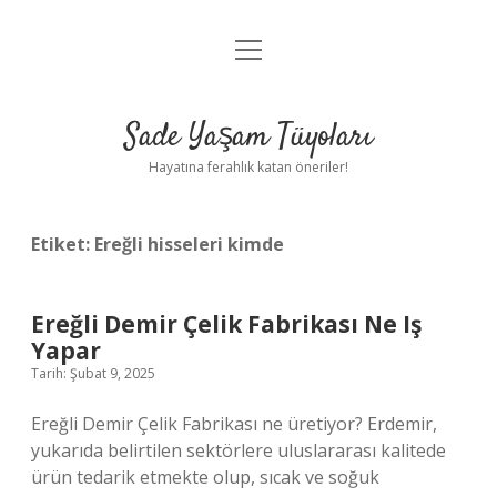
menüyü
Anasayfa
aç
Gizlilik Politikası
Sade Yaşam Tüyoları
Yasal Uyarı
Hayatına ferahlık katan öneriler!
Hakkımızda
Etiket:
Ereğli hisseleri kimde
Ereğli Demir Çelik Fabrikası Ne Iş
Yapar
Tarih: Şubat 9, 2025
Ereğli Demir Çelik Fabrikası ne üretiyor? Erdemir,
yukarıda belirtilen sektörlere uluslararası kalitede
ürün tedarik etmekte olup, sıcak ve soğuk