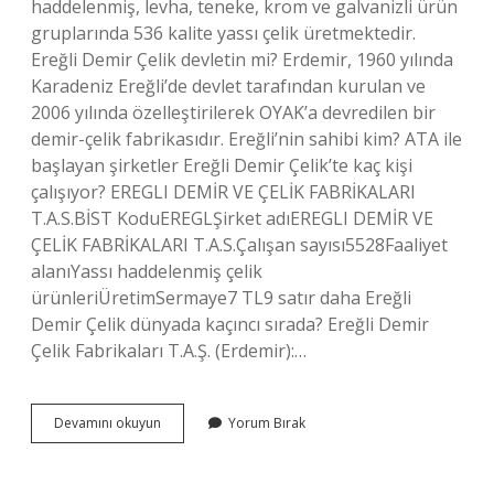
haddelenmiş, levha, teneke, krom ve galvanizli ürün
gruplarında 536 kalite yassı çelik üretmektedir.
Ereğli Demir Çelik devletin mi? Erdemir, 1960 yılında
Karadeniz Ereğli’de devlet tarafından kurulan ve
2006 yılında özelleştirilerek OYAK’a devredilen bir
demir-çelik fabrikasıdır. Ereğli’nin sahibi kim? ATA ile
başlayan şirketler Ereğli Demir Çelik’te kaç kişi
çalışıyor? EREGLI DEMİR VE ÇELİK FABRİKALARI
T.A.S.BİST KoduEREGLŞirket adıEREGLI DEMİR VE
ÇELİK FABRİKALARI T.A.S.Çalışan sayısı5528Faaliyet
alanıYassı haddelenmiş çelik
ürünleriÜretimSermaye7 TL9 satır daha Ereğli
Demir Çelik dünyada kaçıncı sırada? Ereğli Demir
Çelik Fabrikaları T.A.Ş. (Erdemir):…
Ereğli
Devamını okuyun
Yorum Bırak
Demir
Çelik
Fabrikası