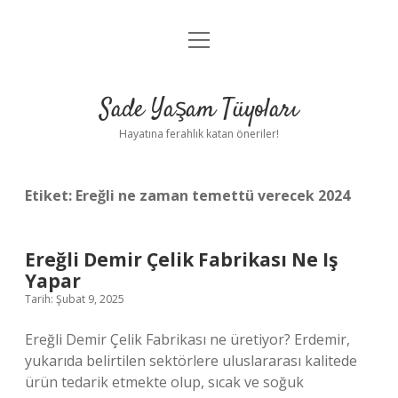
menüyü
Anasayfa
aç
Gizlilik Politikası
Sade Yaşam Tüyoları
Yasal Uyarı
Hayatına ferahlık katan öneriler!
Hakkımızda
Etiket:
Ereğli ne zaman temettü verecek 2024
Ereğli Demir Çelik Fabrikası Ne Iş
Yapar
Tarih: Şubat 9, 2025
Ereğli Demir Çelik Fabrikası ne üretiyor? Erdemir,
yukarıda belirtilen sektörlere uluslararası kalitede
ürün tedarik etmekte olup, sıcak ve soğuk