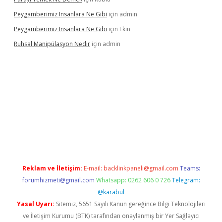
Peygamberimiz Insanlara Ne Gibi
için
admin
Peygamberimiz Insanlara Ne Gibi
için
Ekin
Ruhsal Manipülasyon Nedir
için
admin
bellacasino giriş
vdcasino bahis sitesi
betexper.xyz
betci günce
Reklam ve İletişim:
E-mail:
backlinkpaneli@gmail.com
Teams:
forumhizmeti@gmail.com
Whatsapp: 0262 606 0 726
Telegram:
@karabul
Yasal Uyarı:
Sitemiz, 5651 Sayılı Kanun gereğince Bilgi Teknolojileri
ve İletişim Kurumu (BTK) tarafından onaylanmış bir Yer Sağlayıcı