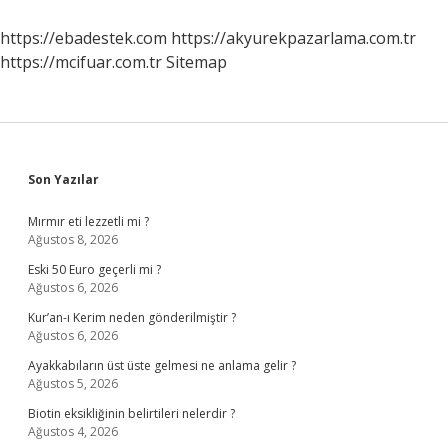
Ne
Iş
https://ebadestek.com
https://akyurekpazarlama.com.tr
Yapar
https://mcifuar.com.tr
Sitemap
Sidebar
Son Yazılar
Mırmır eti lezzetli mi ?
Ağustos 8, 2026
Eski 50 Euro geçerli mi ?
Ağustos 6, 2026
Kur’an-ı Kerim neden gönderilmiştir ?
Ağustos 6, 2026
Ayakkabıların üst üste gelmesi ne anlama gelir ?
Ağustos 5, 2026
Biotin eksikliğinin belirtileri nelerdir ?
Ağustos 4, 2026