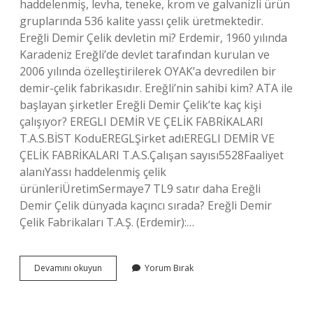
haddelenmiş, levha, teneke, krom ve galvanizli ürün
gruplarında 536 kalite yassı çelik üretmektedir.
Ereğli Demir Çelik devletin mi? Erdemir, 1960 yılında
Karadeniz Ereğli’de devlet tarafından kurulan ve
2006 yılında özelleştirilerek OYAK’a devredilen bir
demir-çelik fabrikasıdır. Ereğli’nin sahibi kim? ATA ile
başlayan şirketler Ereğli Demir Çelik’te kaç kişi
çalışıyor? EREGLI DEMİR VE ÇELİK FABRİKALARI
T.A.S.BİST KoduEREGLŞirket adıEREGLI DEMİR VE
ÇELİK FABRİKALARI T.A.S.Çalışan sayısı5528Faaliyet
alanıYassı haddelenmiş çelik
ürünleriÜretimSermaye7 TL9 satır daha Ereğli
Demir Çelik dünyada kaçıncı sırada? Ereğli Demir
Çelik Fabrikaları T.A.Ş. (Erdemir):…
Ereğli
Devamını okuyun
Yorum Bırak
Demir
Çelik
Fabrikası