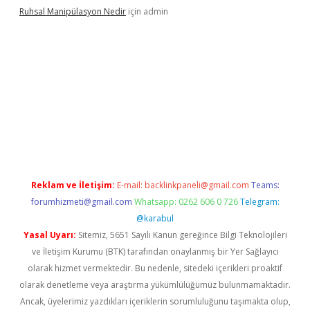
Ruhsal Manipülasyon Nedir
için
admin
iabellacasino giriş
vdcasino bahis sitesi
betexper.xyz
betci gün
Reklam ve İletişim:
E-mail:
backlinkpaneli@gmail.com
Teams:
forumhizmeti@gmail.com
Whatsapp: 0262 606 0 726
Telegram:
@karabul
Yasal Uyarı:
Sitemiz, 5651 Sayılı Kanun gereğince Bilgi Teknolojileri
ve İletişim Kurumu (BTK) tarafından onaylanmış bir Yer Sağlayıcı
olarak hizmet vermektedir. Bu nedenle, sitedeki içerikleri proaktif
olarak denetleme veya araştırma yükümlülüğümüz bulunmamaktadır.
Ancak, üyelerimiz yazdıkları içeriklerin sorumluluğunu taşımakta olup,