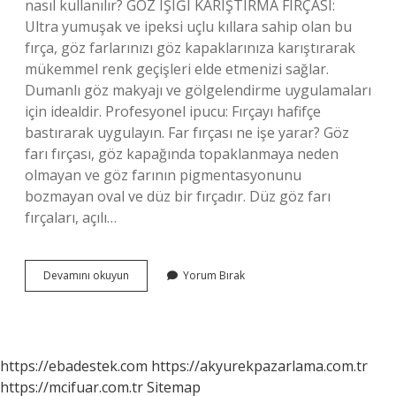
nasıl kullanılır? GÖZ IŞIĞI KARIŞTIRMA FIRÇASI:
Ultra yumuşak ve ipeksi uçlu kıllara sahip olan bu
fırça, göz farlarınızı göz kapaklarınıza karıştırarak
mükemmel renk geçişleri elde etmenizi sağlar.
Dumanlı göz makyajı ve gölgelendirme uygulamaları
için idealdir. Profesyonel ipucu: Fırçayı hafifçe
bastırarak uygulayın. Far fırçası ne işe yarar? Göz
farı fırçası, göz kapağında topaklanmaya neden
olmayan ve göz farının pigmentasyonunu
bozmayan oval ve düz bir fırçadır. Düz göz farı
fırçaları, açılı…
Far
Devamını okuyun
Yorum Bırak
Dağıtma
Fırçası
Ne
Işe
Yarar
https://ebadestek.com
https://akyurekpazarlama.com.tr
https://mcifuar.com.tr
Sitemap