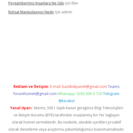
Peygamberimiz Insanlara Ne Gibi
için
Ekin
Ruhsal Manipülasyon Nedir
için
admin
l giriş
piabellacasino giriş
vdcasino bahis sitesi
betexper.xyz
be
Reklam ve İletişim:
E-mail:
backlinkpaneli@gmail.com
Teams:
forumhizmeti@gmail.com
Whatsapp: 0262 606 0 726
Telegram:
@karabul
Yasal Uyarı:
Sitemiz, 5651 Sayılı Kanun gereğince Bilgi Teknolojileri
ve İletişim Kurumu (BTK) tarafından onaylanmış bir Yer Sağlayıcı
olarak hizmet vermektedir. Bu nedenle, sitedeki içerikleri proaktif
olarak denetleme veya araştırma yükümlülüğümüz bulunmamaktadır.