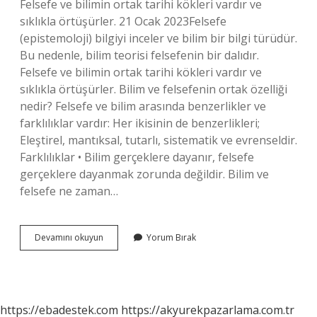
Felsefe ve bilimin ortak tarihi kökleri vardır ve
sıklıkla örtüşürler. 21 Ocak 2023Felsefe
(epistemoloji) bilgiyi inceler ve bilim bir bilgi türüdür.
Bu nedenle, bilim teorisi felsefenin bir dalıdır.
Felsefe ve bilimin ortak tarihi kökleri vardır ve
sıklıkla örtüşürler. Bilim ve felsefenin ortak özelliği
nedir? Felsefe ve bilim arasında benzerlikler ve
farklılıklar vardır: Her ikisinin de benzerlikleri;
Eleştirel, mantıksal, tutarlı, sistematik ve evrenseldir.
Farklılıklar • Bilim gerçeklere dayanır, felsefe
gerçeklere dayanmak zorunda değildir. Bilim ve
felsefe ne zaman…
Bilim
Devamını okuyun
Yorum Bırak
Ve
Felsefe
Arasında
Bir
Ilişki
https://ebadestek.com
https://akyurekpazarlama.com.tr
Var