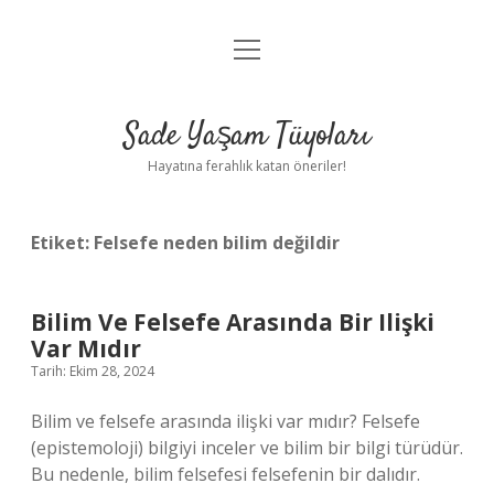
menüyü
Anasayfa
aç
Gizlilik Politikası
Sade Yaşam Tüyoları
Yasal Uyarı
Hayatına ferahlık katan öneriler!
Hakkımızda
Etiket:
Felsefe neden bilim değildir
Bilim Ve Felsefe Arasında Bir Ilişki
Var Mıdır
Tarih: Ekim 28, 2024
Bilim ve felsefe arasında ilişki var mıdır? Felsefe
(epistemoloji) bilgiyi inceler ve bilim bir bilgi türüdür.
Bu nedenle, bilim felsefesi felsefenin bir dalıdır.