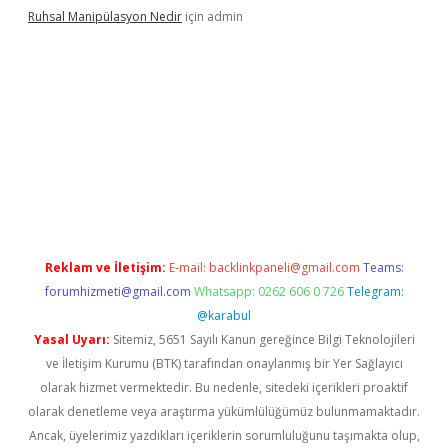
Ruhsal Manipülasyon Nedir
için
admin
bellacasino giriş
vdcasino bahis sitesi
betexper.xyz
betci güncel
Reklam ve İletişim:
E-mail:
backlinkpaneli@gmail.com
Teams:
forumhizmeti@gmail.com
Whatsapp: 0262 606 0 726
Telegram:
@karabul
Yasal Uyarı:
Sitemiz, 5651 Sayılı Kanun gereğince Bilgi Teknolojileri
ve İletişim Kurumu (BTK) tarafından onaylanmış bir Yer Sağlayıcı
olarak hizmet vermektedir. Bu nedenle, sitedeki içerikleri proaktif
olarak denetleme veya araştırma yükümlülüğümüz bulunmamaktadır.
Ancak, üyelerimiz yazdıkları içeriklerin sorumluluğunu taşımakta olup,