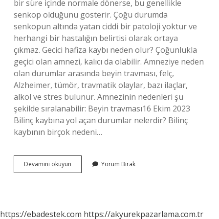
bir süre içinde normale dönerse, bu genellikle
senkop olduğunu gösterir. Çoğu durumda
senkopun altında yatan ciddi bir patoloji yoktur ve
herhangi bir hastalığın belirtisi olarak ortaya
çıkmaz. Gecici hafiza kaybı neden olur? Çoğunlukla
geçici olan amnezi, kalıcı da olabilir. Amneziye neden
olan durumlar arasında beyin travması, felç,
Alzheimer, tümör, travmatik olaylar, bazı ilaçlar,
alkol ve stres bulunur. Amnezinin nedenleri şu
şekilde sıralanabilir: Beyin travması16 Ekim 2023
Bilinç kaybına yol açan durumlar nelerdir? Bilinç
kaybının birçok nedeni…
Geçici
Devamını okuyun
Yorum Bırak
Olarak
Bilinç
Kaybı
Neden
Olur
https://ebadestek.com
https://akyurekpazarlama.com.tr