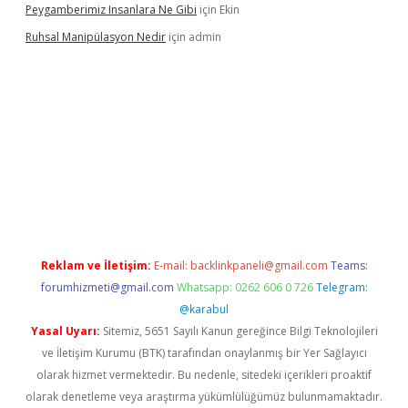
Peygamberimiz Insanlara Ne Gibi
için
Ekin
Ruhsal Manipülasyon Nedir
için
admin
bellacasino giriş
vdcasino bahis sitesi
betexper.xyz
betci güncel
Reklam ve İletişim:
E-mail:
backlinkpaneli@gmail.com
Teams:
forumhizmeti@gmail.com
Whatsapp: 0262 606 0 726
Telegram:
@karabul
Yasal Uyarı:
Sitemiz, 5651 Sayılı Kanun gereğince Bilgi Teknolojileri
ve İletişim Kurumu (BTK) tarafından onaylanmış bir Yer Sağlayıcı
olarak hizmet vermektedir. Bu nedenle, sitedeki içerikleri proaktif
olarak denetleme veya araştırma yükümlülüğümüz bulunmamaktadır.