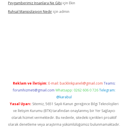
Peygamberimiz Insanlara Ne Gibi
için
Ekin
Ruhsal Manipülasyon Nedir
için
admin
ellacasino giriş
vdcasino bahis sitesi
betexper.xyz
betci güncel
Reklam ve İletişim:
E-mail:
backlinkpaneli@gmail.com
Teams:
forumhizmeti@gmail.com
Whatsapp: 0262 606 0 726
Telegram:
@karabul
Yasal Uyarı:
Sitemiz, 5651 Sayılı Kanun gereğince Bilgi Teknolojileri
ve İletişim Kurumu (BTK) tarafından onaylanmış bir Yer Sağlayıcı
olarak hizmet vermektedir. Bu nedenle, sitedeki içerikleri proaktif
olarak denetleme veya araştırma yükümlülüğümüz bulunmamaktadır.