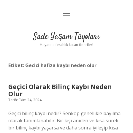
menüyü
Anasayfa
aç
Gizlilik Politikası
Sade Yaşam Tüyoları
Yasal Uyarı
Hayatına ferahlık katan öneriler!
Hakkımızda
Etiket:
Gecici hafiza kaybı neden olur
Geçici Olarak Bilinç Kaybı Neden
Olur
Tarih: Ekim 24, 2024
Geçici bilinç kaybı nedir? Senkop genellikle bayılma
olarak tanımlanabilir. Bir kişi aniden ve kısa süreli
bir bilinç kaybı yaşarsa ve daha sonra iyileşip kısa