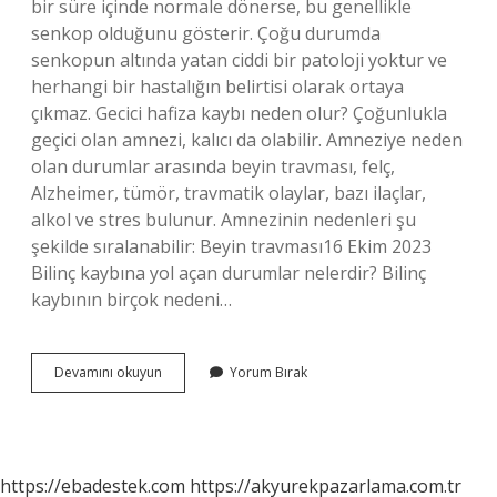
bir süre içinde normale dönerse, bu genellikle
senkop olduğunu gösterir. Çoğu durumda
senkopun altında yatan ciddi bir patoloji yoktur ve
herhangi bir hastalığın belirtisi olarak ortaya
çıkmaz. Gecici hafiza kaybı neden olur? Çoğunlukla
geçici olan amnezi, kalıcı da olabilir. Amneziye neden
olan durumlar arasında beyin travması, felç,
Alzheimer, tümör, travmatik olaylar, bazı ilaçlar,
alkol ve stres bulunur. Amnezinin nedenleri şu
şekilde sıralanabilir: Beyin travması16 Ekim 2023
Bilinç kaybına yol açan durumlar nelerdir? Bilinç
kaybının birçok nedeni…
Geçici
Devamını okuyun
Yorum Bırak
Olarak
Bilinç
Kaybı
Neden
Olur
https://ebadestek.com
https://akyurekpazarlama.com.tr