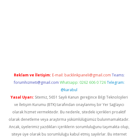
ş
piabellacasino giriş
vdcasino bahis sitesi
betexper.xyz
betci g
Reklam ve İletişim:
E-mail:
backlinkpaneli@gmail.com
Teams:
forumhizmeti@gmail.com
Whatsapp: 0262 606 0 726
Telegram:
@karabul
Yasal Uyarı:
Sitemiz, 5651 Sayılı Kanun gereğince Bilgi Teknolojileri
ve İletişim Kurumu (BTK) tarafından onaylanmış bir Yer Sağlayıcı
olarak hizmet vermektedir. Bu nedenle, sitedeki içerikleri proaktif
olarak denetleme veya araştırma yükümlülüğümüz bulunmamaktadır.
Ancak, üyelerimiz yazdıkları içeriklerin sorumluluğunu taşımakta olup,
siteye üye olarak bu sorumluluğu kabul etmiş sayılırlar. Bu internet