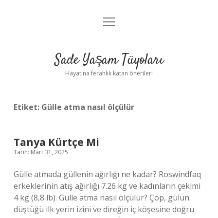
menüyü
Anasayfa
aç
Gizlilik Politikası
Sade Yaşam Tüyoları
Yasal Uyarı
Hayatına ferahlık katan öneriler!
Hakkımızda
Etiket:
Gülle atma nasıl ölçülür
Tanya Kürtçe Mi
Tarih: Mart 31, 2025
Gülle atmada güllenin ağırlığı ne kadar? Roswindfaq
erkeklerinin atış ağırlığı 7.26 kg ve kadınların çekimi
4 kg (8,8 lb). Gülle atma nasıl ölçülür? Çöp, gülün
düştüğü ilk yerin izini ve direğin iç köşesine doğru