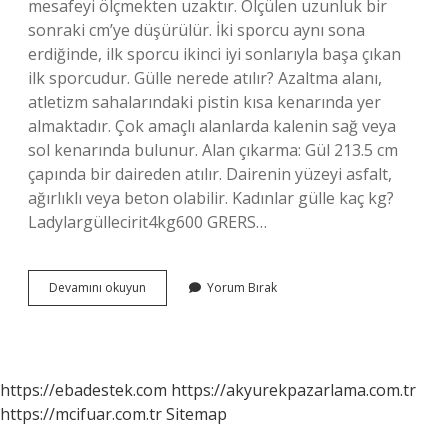
mesafeyi ölçmekten uzaktır. Ölçülen uzunluk bir
sonraki cm’ye düşürülür. İki sporcu aynı sona
erdiğinde, ilk sporcu ikinci iyi sonlarıyla başa çıkan
ilk sporcudur. Gülle nerede atılır? Azaltma alanı,
atletizm sahalarındaki pistin kısa kenarında yer
almaktadır. Çok amaçlı alanlarda kalenin sağ veya
sol kenarında bulunur. Alan çıkarma: Gül 213.5 cm
çapında bir daireden atılır. Dairenin yüzeyi asfalt,
ağırlıklı veya beton olabilir. Kadınlar gülle kaç kg?
Ladylargüllecirit4kg600 GRERS…
Tanya
Devamını okuyun
Yorum Bırak
Kürtçe
Mi
https://ebadestek.com
https://akyurekpazarlama.com.tr
https://mcifuar.com.tr
Sitemap