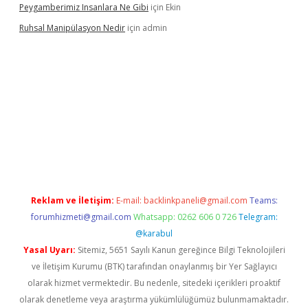
Peygamberimiz Insanlara Ne Gibi
için
Ekin
Ruhsal Manipülasyon Nedir
için
admin
ellacasino giriş
vdcasino bahis sitesi
betexper.xyz
betci güncel
Reklam ve İletişim:
E-mail:
backlinkpaneli@gmail.com
Teams:
forumhizmeti@gmail.com
Whatsapp: 0262 606 0 726
Telegram:
@karabul
Yasal Uyarı:
Sitemiz, 5651 Sayılı Kanun gereğince Bilgi Teknolojileri
ve İletişim Kurumu (BTK) tarafından onaylanmış bir Yer Sağlayıcı
olarak hizmet vermektedir. Bu nedenle, sitedeki içerikleri proaktif
olarak denetleme veya araştırma yükümlülüğümüz bulunmamaktadır.