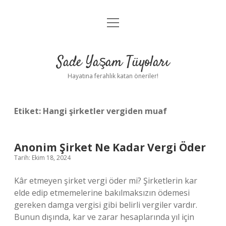
menüyü
Anasayfa
aç
Gizlilik Politikası
Sade Yaşam Tüyoları
Yasal Uyarı
Hayatına ferahlık katan öneriler!
Hakkımızda
Etiket:
Hangi şirketler vergiden muaf
Anonim Şirket Ne Kadar Vergi Öder
Tarih: Ekim 18, 2024
Kâr etmeyen şirket vergi öder mi? Şirketlerin kar
elde edip etmemelerine bakılmaksızın ödemesi
gereken damga vergisi gibi belirli vergiler vardır.
Bunun dışında, kar ve zarar hesaplarında yıl için