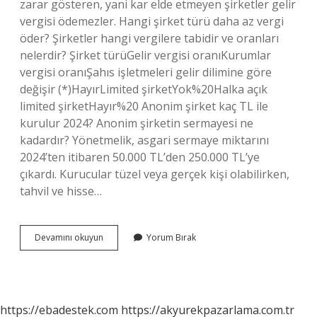
zarar gösteren, yani kar elde etmeyen şirketler gelir
vergisi ödemezler. Hangi şirket türü daha az vergi
öder? Şirketler hangi vergilere tabidir ve oranları
nelerdir? Şirket türüGelir vergisi oranıKurumlar
vergisi oranıŞahıs işletmeleri gelir dilimine göre
değişir (*)HayırLimited şirketYok%20Halka açık
limited şirketHayır%20 Anonim şirket kaç TL ile
kurulur 2024? Anonim şirketin sermayesi ne
kadardır? Yönetmelik, asgari sermaye miktarını
2024’ten itibaren 50.000 TL’den 250.000 TL’ye
çıkardı. Kurucular tüzel veya gerçek kişi olabilirken,
tahvil ve hisse…
Anonim
Devamını okuyun
Yorum Bırak
Şirket
Ne
Kadar
Vergi
Öder
https://ebadestek.com
https://akyurekpazarlama.com.tr