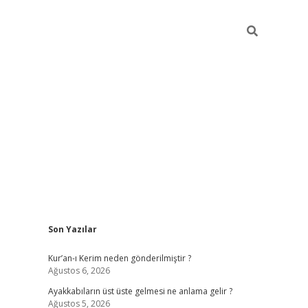
Sidebar
Son Yazılar
ilbet mobil giriş
piabellacasin
Kur’an-ı Kerim neden gönderilmiştir ?
Ağustos 6, 2026
Ayakkabıların üst üste gelmesi ne anlama gelir ?
Ağustos 5, 2026