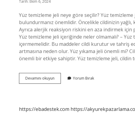
Tarih: Ekim 6, 2024
Yüz temizleme jeli neye göre seçilir? Yüz temizleme j
bulundurmanız önemlidir. Öncelikle cildinizin yağlı,
Ayrıca alerjik reaksiyon riskini en aza indirmek için
Yüz temizleme jeli içeriğinde neler olmamalı? – Yüz 
içermemelidir. Bu maddeler cildi kurutur ve tahriş e
artmasına neden olur. Yüz yıkama jeli önemli mi? Ci
önemli bir etkiye sahiptir. Yüz temizleme jeli, cild
Doğru
Devamını okuyun
Yorum Bırak
Yüz
Temizleme
Jeli
Nasıl
Seçilir
https://ebadestek.com
https://akyurekpazarlama.co