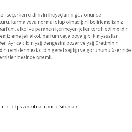
eli seçerken cildinizin ihtiyaçlarını göz önünde
 kuru, karma veya normal olup olmadığını belirlemelisiniz.
 parfüm, alkol ve paraben içermeyen jeller tercih edilmelidir.
temizleme jeli alkol, parfüm veya boya gibi kimyasallar
der. Ayrıca cildin yağ dengesini bozar ve yağ üretiminin
ldin temizlenmesi, cildin genel sağlığı ve görünümü üzerinde
in temizlenmesinde önemli…
m.tr
https://mcifuar.com.tr
Sitemap