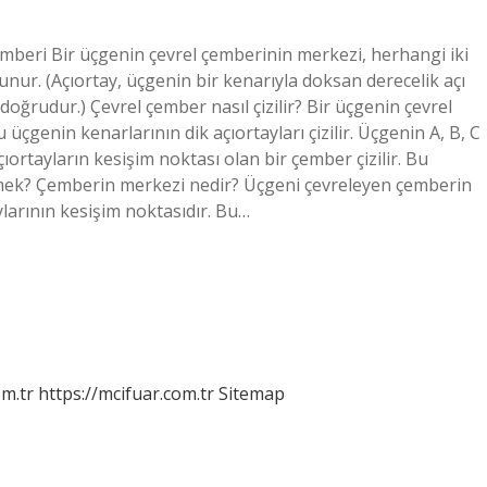
mberi Bir üçgenin çevrel çemberinin merkezi, herhangi iki
unur. (Açıortay, üçgenin bir kenarıyla doksan derecelik açı
ğrudur.) Çevrel çember nasıl çizilir? Bir üçgenin çevrel
üçgenin kenarlarının dik açıortayları çizilir. Üçgenin A, B, C
ortayların kesişim noktası olan bir çember çizilir. Bu
mek? Çemberin merkezi nedir? Üçgeni çevreleyen çemberin
ylarının kesişim noktasıdır. Bu…
m.tr
https://mcifuar.com.tr
Sitemap