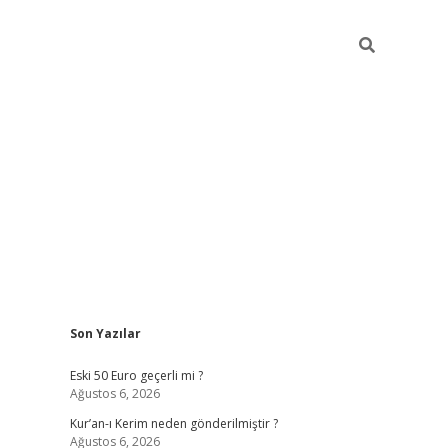
Sidebar
Son Yazılar
ilbet mobil giriş
piabellacasin
Eski 50 Euro geçerli mi ?
Ağustos 6, 2026
Kur’an-ı Kerim neden gönderilmiştir ?
Ağustos 6, 2026