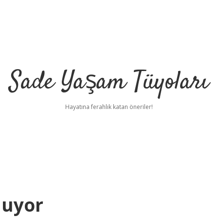
Sade Yaşam Tüyoları
Hayatına ferahlık katan öneriler!
luyor