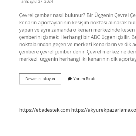
Tarih: Eylül 27, 2024
Çevrel çember nasıl bulunur? Bir Üçgenin Çevrel Çe
kenarın açıortaylarının kesişim noktası alınarak bul
yapan ve aynı zamanda o kenarı merkezinde kesen do
çemberini çizmek: Herhangi bir ABC üçgeni çizilir. Bu 
noktalarından geçen ve merkezi kenarların ve dik açı
çembere çevrel çember denir. Çevrel merkez ne de
merkezi, üçgenin herhangi iki kenarının dik açıorta
Çevrel
Devamını okuyun
Yorum Bırak
Çember
Ne
Oluyor
https://ebadestek.com
https://akyurekpazarlama.co