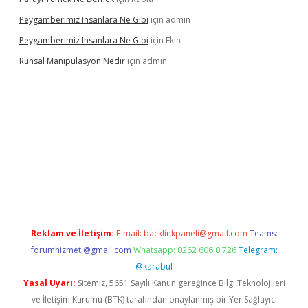
Peygamberimiz Insanlara Ne Gibi
için
admin
Peygamberimiz Insanlara Ne Gibi
için
Ekin
Ruhsal Manipülasyon Nedir
için
admin
ellacasino giriş
vdcasino bahis sitesi
betexper.xyz
betci güncel
Reklam ve İletişim:
E-mail:
backlinkpaneli@gmail.com
Teams:
forumhizmeti@gmail.com
Whatsapp: 0262 606 0 726
Telegram:
@karabul
Yasal Uyarı:
Sitemiz, 5651 Sayılı Kanun gereğince Bilgi Teknolojileri
ve İletişim Kurumu (BTK) tarafından onaylanmış bir Yer Sağlayıcı