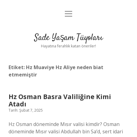
menüyü
Anasayfa
aç
Gizlilik Politikası
Sade Yaşam Tüyoları
Yasal Uyarı
Hayatına ferahlık katan öneriler!
Hakkımızda
Etiket:
Hz Muaviye Hz Aliye neden biat
etmemiştir
Hz Osman Basra Valiliğine Kimi
Atadı
Tarih: Şubat 7, 2025
Hz Osman döneminde Mısır valisi kimdir? Osman
döneminde Mısır valisi Abdullah bin Sa’d, sert idari