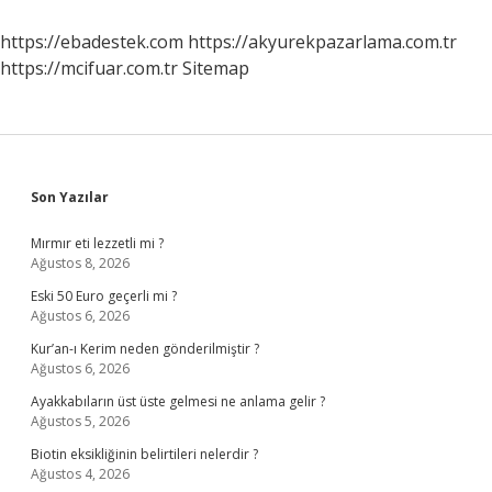
Kimi
Atadı
https://ebadestek.com
https://akyurekpazarlama.com.tr
https://mcifuar.com.tr
Sitemap
Sidebar
Son Yazılar
Mırmır eti lezzetli mi ?
Ağustos 8, 2026
Eski 50 Euro geçerli mi ?
Ağustos 6, 2026
Kur’an-ı Kerim neden gönderilmiştir ?
Ağustos 6, 2026
Ayakkabıların üst üste gelmesi ne anlama gelir ?
Ağustos 5, 2026
Biotin eksikliğinin belirtileri nelerdir ?
Ağustos 4, 2026