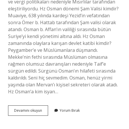
ve vergi politikaları nedeniyle Mısırlılar tarafından
eleştiriliyordu. Hz Osman dönemi Şam Valisi kimdir?
Muaviye, 638 yılında kardeşi Yezid’in vefatından
sonra Ömer b. Hattab tarafından Şam valisi olarak
atandı. Osman b. Affan’ın valiliği sırasında bütün
Suriye’yi kendi yönetimi altına aldı. Hz Osman
zamanında olaylara karışan devlet katibi kimdir?
Peygamber’e ve Müslümanlara düşmandı.
Mekke’nin fethi sırasında Müslüman olmasına
rağmen olumsuz davranışları nedeniyle Taif’e
sürgün edildi. Sürgünü Osman’ın hilafeti sırasında
kaldırıldı. Seni hiç sevmedim. Osman, henüz yirmi
yaşında olan Mervan’ı kişisel sekreteri olarak atadı.
Hz Osman’a kim isyan…
Hz
Devamını okuyun
Yorum Bırak
Osman
Basra
Valiliğine