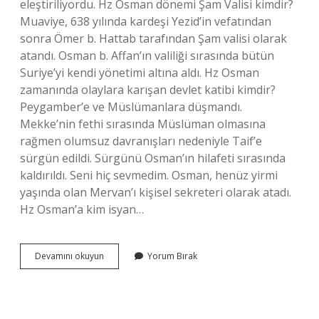
eleştiriliyordu. Hz Osman dönemi Şam Valisi kimdir?
Muaviye, 638 yılında kardeşi Yezid’in vefatından
sonra Ömer b. Hattab tarafından Şam valisi olarak
atandı. Osman b. Affan’ın valiliği sırasında bütün
Suriye’yi kendi yönetimi altına aldı. Hz Osman
zamanında olaylara karışan devlet katibi kimdir?
Peygamber’e ve Müslümanlara düşmandı.
Mekke’nin fethi sırasında Müslüman olmasına
rağmen olumsuz davranışları nedeniyle Taif’e
sürgün edildi. Sürgünü Osman’ın hilafeti sırasında
kaldırıldı. Seni hiç sevmedim. Osman, henüz yirmi
yaşında olan Mervan’ı kişisel sekreteri olarak atadı.
Hz Osman’a kim isyan…
Hz
Devamını okuyun
Yorum Bırak
Osman
Basra
Valiliğine
Kimi