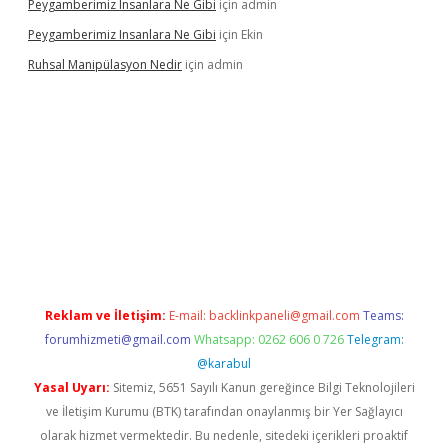
Peygamberimiz Insanlara Ne Gibi
için
admin
Peygamberimiz Insanlara Ne Gibi
için
Ekin
Ruhsal Manipülasyon Nedir
için
admin
t mobil giriş
piabellacasino giriş
vdcasino bahis sitesi
betexpe
Reklam ve İletişim:
E-mail:
backlinkpaneli@gmail.com
Teams:
forumhizmeti@gmail.com
Whatsapp: 0262 606 0 726
Telegram:
@karabul
Yasal Uyarı:
Sitemiz, 5651 Sayılı Kanun gereğince Bilgi Teknolojileri
ve İletişim Kurumu (BTK) tarafından onaylanmış bir Yer Sağlayıcı
olarak hizmet vermektedir. Bu nedenle, sitedeki içerikleri proaktif