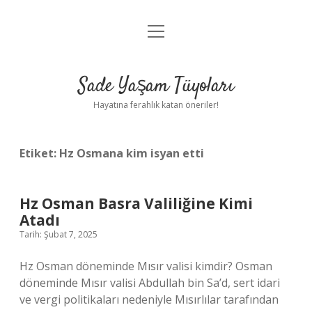
menüyü
Anasayfa
aç
Gizlilik Politikası
Sade Yaşam Tüyoları
Yasal Uyarı
Hayatına ferahlık katan öneriler!
Hakkımızda
Etiket:
Hz Osmana kim isyan etti
Hz Osman Basra Valiliğine Kimi
Atadı
Tarih: Şubat 7, 2025
Hz Osman döneminde Mısır valisi kimdir? Osman
döneminde Mısır valisi Abdullah bin Sa’d, sert idari
ve vergi politikaları nedeniyle Mısırlılar tarafından