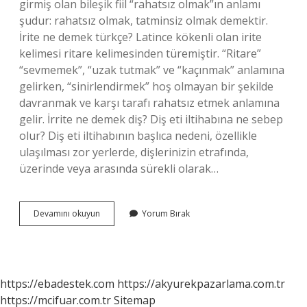
girmiş olan bileşik fiil “rahatsız olmak”ın anlamı
şudur: rahatsız olmak, tatminsiz olmak demektir.
İrite ne demek türkçe? Latince kökenli olan irite
kelimesi ritare kelimesinden türemiştir. “Ritare”
“sevmemek”, “uzak tutmak” ve “kaçınmak” anlamına
gelirken, “sinirlendirmek” hoş olmayan bir şekilde
davranmak ve karşı tarafı rahatsız etmek anlamına
gelir. İrrite ne demek diş? Diş eti iltihabına ne sebep
olur? Diş eti iltihabının başlıca nedeni, özellikle
ulaşılması zor yerlerde, dişlerinizin etrafında,
üzerinde veya arasında sürekli olarak…
Irreti
Devamını okuyun
Yorum Bırak
Ne
Demek
https://ebadestek.com
https://akyurekpazarlama.com.tr
https://mcifuar.com.tr
Sitemap