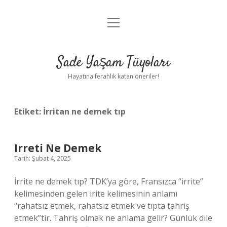
menüyü
Anasayfa
aç
Gizlilik Politikası
Sade Yaşam Tüyoları
Yasal Uyarı
Hayatına ferahlık katan öneriler!
Hakkımızda
Etiket:
İrritan ne demek tıp
Irreti Ne Demek
Tarih: Şubat 4, 2025
İrrite ne demek tıp? TDK’ya göre, Fransızca “irrite”
kelimesinden gelen irite kelimesinin anlamı
“rahatsız etmek, rahatsız etmek ve tıpta tahriş
etmek”tir. Tahriş olmak ne anlama gelir? Günlük dile