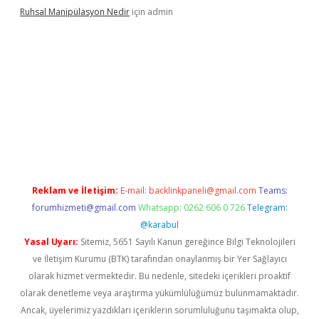
Ruhsal Manipülasyon Nedir
için
admin
bellacasino giriş
vdcasino bahis sitesi
betexper.xyz
betci günce
Reklam ve İletişim:
E-mail:
backlinkpaneli@gmail.com
Teams:
forumhizmeti@gmail.com
Whatsapp: 0262 606 0 726
Telegram:
@karabul
Yasal Uyarı:
Sitemiz, 5651 Sayılı Kanun gereğince Bilgi Teknolojileri
ve İletişim Kurumu (BTK) tarafından onaylanmış bir Yer Sağlayıcı
olarak hizmet vermektedir. Bu nedenle, sitedeki içerikleri proaktif
olarak denetleme veya araştırma yükümlülüğümüz bulunmamaktadır.
Ancak, üyelerimiz yazdıkları içeriklerin sorumluluğunu taşımakta olup,