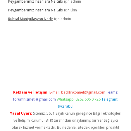
Peygamberimiz Insanlara Ne Gibi
için
admin
Peygamberimiz Insanlara Ne Gibi
için
Ekin
Ruhsal Manipülasyon Nedir
için
admin
bellacasino giriş
vdcasino bahis sitesi
betexper.xyz
betci günce
Reklam ve İletişim:
E-mail:
backlinkpaneli@gmail.com
Teams:
forumhizmeti@gmail.com
Whatsapp: 0262 606 0 726
Telegram:
@karabul
Yasal Uyarı:
Sitemiz, 5651 Sayılı Kanun gereğince Bilgi Teknolojileri
ve İletişim Kurumu (BTK) tarafından onaylanmış bir Yer Sağlayıcı
olarak hizmet vermektedir. Bu nedenle, sitedeki içerikleri proaktif