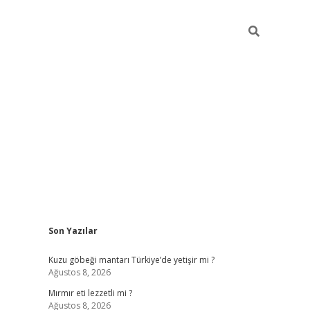
Sidebar
Son Yazılar
ilbet mobil giriş
piabellacasin
Kuzu göbeği mantarı Türkiye’de yetişir mi ?
Ağustos 8, 2026
Mırmır eti lezzetli mi ?
Ağustos 8, 2026