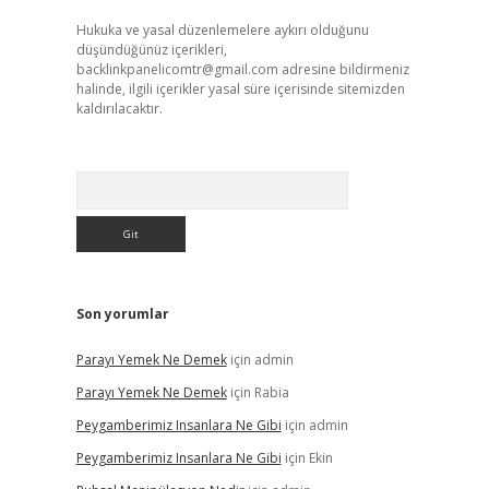
Hukuka ve yasal düzenlemelere aykırı olduğunu
düşündüğünüz içerikleri,
backlinkpanelicomtr@gmail.com
adresine bildirmeniz
halinde, ilgili içerikler yasal süre içerisinde sitemizden
kaldırılacaktır.
Arama
Son yorumlar
Parayı Yemek Ne Demek
için
admin
Parayı Yemek Ne Demek
için
Rabia
Peygamberimiz Insanlara Ne Gibi
için
admin
Peygamberimiz Insanlara Ne Gibi
için
Ekin