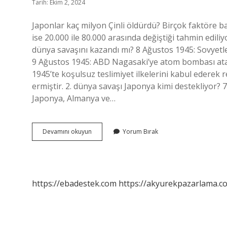
Tarih: Ekim 2, 2024
Japonlar kaç milyon Çinli öldürdü? Birçok faktöre ba
ise 20.000 ile 80.000 arasında değiştiği tahmin ediliy
dünya savaşını kazandı mı? 8 Ağustos 1945: Sovyetler
9 Ağustos 1945: ABD Nagasaki’ye atom bombası atar.
1945’te koşulsuz teslimiyet ilkelerini kabul ederek 
ermiştir. 2. dünya savaşı Japonya kimi destekliyor? 
Japonya, Almanya ve…
2
Devamını okuyun
Yorum Bırak
Çin
Japon
Savaşı
Kim
Kazandı
https://ebadestek.com
https://akyurekpazarlama.co