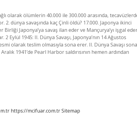
ğlı olarak ölümlerin 40.000 ile 300.000 arasında, tecavüzlerd
or. 2. dünya savaşında kaç Çinli öldü? 17.000. Japonya ikinci
 Birliği Japonya’ya savaş ilan eder ve Mançurya’yı işgal eder
 2 Eylül 1945: II. Dünya Savaşı, Japonya’nın 14 Ağustos
resmi olarak teslim olmasıyla sona erer. II. Dünya Savaşı son
7 Aralık 1941’de Pearl Harbor saldırısının hemen ardından
m.tr
https://mcifuar.com.tr
Sitemap