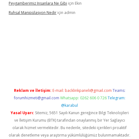
Peygamberimiz Insanlara Ne Gibi
için
Ekin
Ruhsal Manipülasyon Nedir
için
admin
ellacasino giriş
vdcasino bahis sitesi
betexper.xyz
betci güncel
Reklam ve İletişim:
E-mail:
backlinkpaneli@gmail.com
Teams:
forumhizmeti@gmail.com
Whatsapp: 0262 606 0 726
Telegram:
@karabul
Yasal Uyarı:
Sitemiz, 5651 Sayılı Kanun gereğince Bilgi Teknolojileri
ve İletişim Kurumu (BTK) tarafından onaylanmış bir Yer Sağlayıcı
olarak hizmet vermektedir. Bu nedenle, sitedeki içerikleri proaktif
olarak denetleme veya araştırma yükümlülüğümüz bulunmamaktadır.