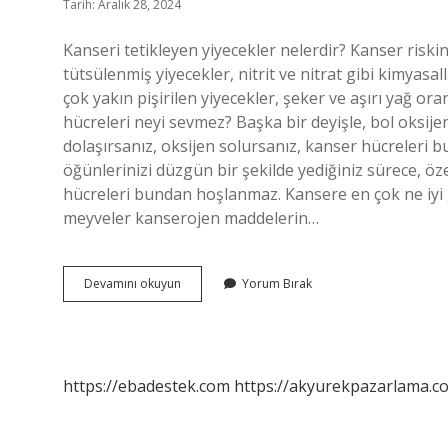
Tarih: Aralık 28, 2024
Kanseri tetikleyen yiyecekler nelerdir? Kanser riskin
tütsülenmiş yiyecekler, nitrit ve nitrat gibi kimyasal
çok yakın pişirilen yiyecekler, şeker ve aşırı yağ or
hücreleri neyi sevmez? Başka bir deyişle, bol oksije
dolaşırsanız, oksijen solursanız, kanser hücreleri 
öğünlerinizi düzgün bir şekilde yediğiniz sürece, öz
hücreleri bundan hoşlanmaz. Kansere en çok ne iyi g
meyveler kanserojen maddelerin…
Kanserin
Devamını okuyun
Yorum Bırak
En
Sevdiği
Yiyecek
Nedir
https://ebadestek.com
https://akyurekpazarlama.co