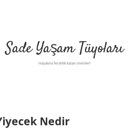
Sade Yaşam Tüyoları
Hayatına ferahlık katan öneriler!
Yiyecek Nedir