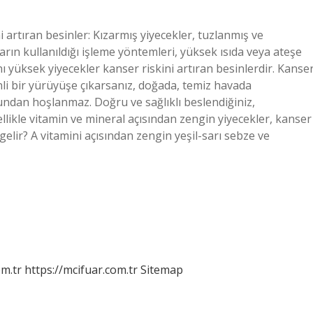
i artıran besinler: Kızarmış yiyecekler, tuzlanmış ve
ların kullanıldığı işleme yöntemleri, yüksek ısıda veya ateşe
anı yüksek yiyecekler kanser riskini artıran besinlerdir. Kanse
nli bir yürüyüşe çıkarsanız, doğada, temiz havada
bundan hoşlanmaz. Doğru ve sağlıklı beslendiğiniz,
ellikle vitamin ve mineral açısından zengin yiyecekler, kanser
elir? A vitamini açısından zengin yeşil-sarı sebze ve
m.tr
https://mcifuar.com.tr
Sitemap