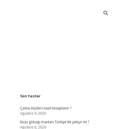
Sidebar
Son Yazılar
ilbet mobil giriş
piabellacasin
Çanta ölçüleri nasıl hesaplanır ?
Ağustos 9, 2026
Kuzu göbeği mantarı Türkiye’de yetişir mi ?
Ağustos 8, 2026