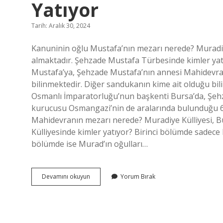
Yatıyor
Tarih: Aralık 30, 2024
Kanuninin oğlu Mustafa’nın mezarı nerede? Muradiye
almaktadır. Şehzade Mustafa Türbesinde kimler ya
Mustafa’ya, Şehzade Mustafa’nın annesi Mahidevra
bilinmektedir. Diğer sandukanın kime ait olduğu b
Osmanlı İmparatorluğu’nun başkenti Bursa’da, Şeh
kurucusu Osmangazi’nin de aralarında bulunduğu 6
Mahidevranın mezarı nerede? Muradiye Külliyesi, 
Külliyesinde kimler yatıyor? Birinci bölümde sadece
bölümde ise Murad’ın oğulları…
Sultan
Devamını okuyun
Yorum Bırak
Süleymanın
Oğlu
Mustafa
Nerede
Yatıyor