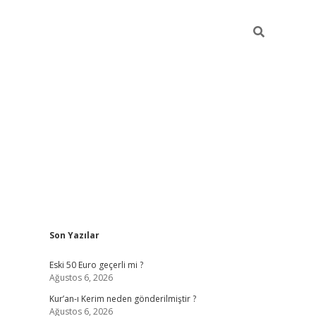
Sidebar
Son Yazılar
ilbet mobil 
Eski 50 Euro geçerli mi ?
Ağustos 6, 2026
Kur’an-ı Kerim neden gönderilmiştir ?
Ağustos 6, 2026