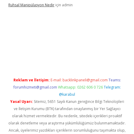
Ruhsal Manipülasyon Nedir
için
admin
//betci.co/
Reklam ve İletişim:
E-mail:
backlinkpaneli@gmail.com
Teams:
forumhizmeti@gmail.com
Whatsapp: 0262 606 0 726
Telegram:
@karabul
Yasal Uyarı:
Sitemiz, 5651 Sayılı Kanun gereğince Bilgi Teknolojileri
ve İletişim Kurumu (BTK) tarafından onaylanmış bir Yer Sağlayıcı
olarak hizmet vermektedir. Bu nedenle, sitedeki içerikleri proaktif
olarak denetleme veya araştırma yükümlülüğümüz bulunmamaktadır.
Ancak, üyelerimiz yazdıkları içeriklerin sorumluluğunu taşımakta olup,