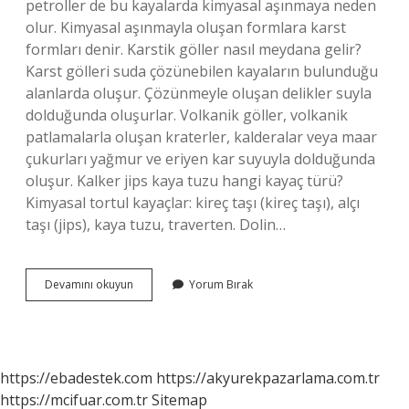
petroller de bu kayalarda kimyasal aşınmaya neden
olur. Kimyasal aşınmayla oluşan formlara karst
formları denir. Karstik göller nasıl meydana gelir?
Karst gölleri suda çözünebilen kayaların bulunduğu
alanlarda oluşur. Çözünmeyle oluşan delikler suyla
dolduğunda oluşurlar. Volkanik göller, volkanik
patlamalarla oluşan kraterler, kalderalar veya maar
çukurları yağmur ve eriyen kar suyuyla dolduğunda
oluşur. Kalker jips kaya tuzu hangi kayaç türü?
Kimyasal tortul kayaçlar: kireç taşı (kireç taşı), alçı
taşı (jips), kaya tuzu, traverten. Dolin…
Karstik
Devamını okuyun
Yorum Bırak
Göller
Hangi
Kayaç
https://ebadestek.com
https://akyurekpazarlama.com.tr
https://mcifuar.com.tr
Sitemap