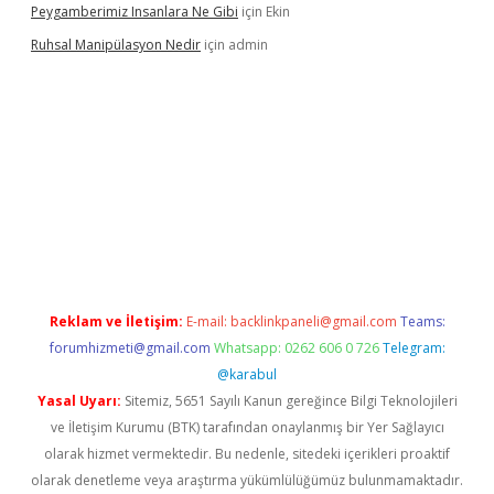
Peygamberimiz Insanlara Ne Gibi
için
Ekin
Ruhsal Manipülasyon Nedir
için
admin
bellacasino giriş
vdcasino bahis sitesi
betexper.xyz
betci günce
Reklam ve İletişim:
E-mail:
backlinkpaneli@gmail.com
Teams:
forumhizmeti@gmail.com
Whatsapp: 0262 606 0 726
Telegram:
@karabul
Yasal Uyarı:
Sitemiz, 5651 Sayılı Kanun gereğince Bilgi Teknolojileri
ve İletişim Kurumu (BTK) tarafından onaylanmış bir Yer Sağlayıcı
olarak hizmet vermektedir. Bu nedenle, sitedeki içerikleri proaktif
olarak denetleme veya araştırma yükümlülüğümüz bulunmamaktadır.