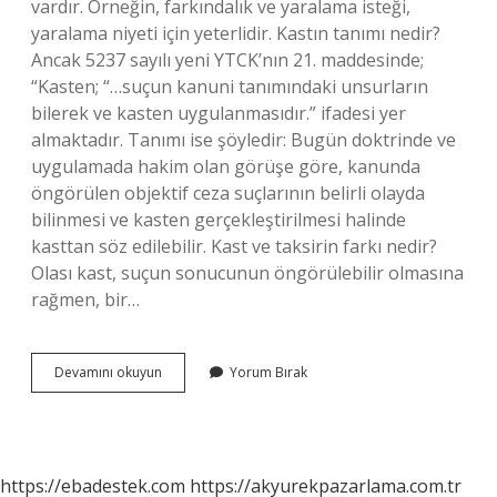
vardır. Örneğin, farkındalık ve yaralama isteği,
yaralama niyeti için yeterlidir. Kastın tanımı nedir?
Ancak 5237 sayılı yeni YTCK’nın 21. maddesinde;
“Kasten; “…suçun kanuni tanımındaki unsurların
bilerek ve kasten uygulanmasıdır.” ifadesi yer
almaktadır. Tanımı ise şöyledir: Bugün doktrinde ve
uygulamada hakim olan görüşe göre, kanunda
öngörülen objektif ceza suçlarının belirli olayda
bilinmesi ve kasten gerçekleştirilmesi halinde
kasttan söz edilebilir. Kast ve taksirin farkı nedir?
Olası kast, suçun sonucunun öngörülebilir olmasına
rağmen, bir…
Kast
Devamını okuyun
Yorum Bırak
Nedir
Örnek
https://ebadestek.com
https://akyurekpazarlama.com.tr