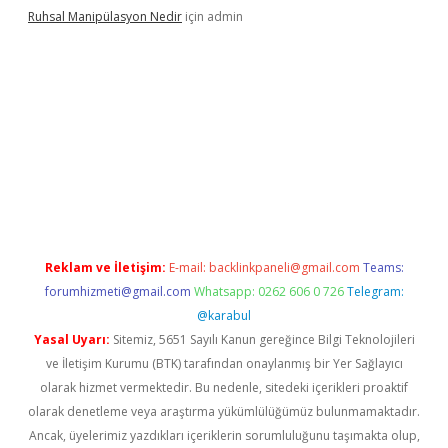
Ruhsal Manipülasyon Nedir
için
admin
bellacasino giriş
vdcasino bahis sitesi
betexper.xyz
betci günce
Reklam ve İletişim:
E-mail:
backlinkpaneli@gmail.com
Teams:
forumhizmeti@gmail.com
Whatsapp: 0262 606 0 726
Telegram:
@karabul
Yasal Uyarı:
Sitemiz, 5651 Sayılı Kanun gereğince Bilgi Teknolojileri
ve İletişim Kurumu (BTK) tarafından onaylanmış bir Yer Sağlayıcı
olarak hizmet vermektedir. Bu nedenle, sitedeki içerikleri proaktif
olarak denetleme veya araştırma yükümlülüğümüz bulunmamaktadır.
Ancak, üyelerimiz yazdıkları içeriklerin sorumluluğunu taşımakta olup,