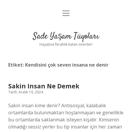
menüyü
Anasayfa
aç
Gizlilik Politikası
Sade Yaşam Tüyoları
Yasal Uyarı
Hayatına ferahlık katan öneriler!
Hakkımızda
Etiket:
Kendisini çok seven insana ne denir
Sakin Insan Ne Demek
Tarih: Aralık 19, 2024
Sakin insan kime denir? Antisosyal, kalabalık
ortamlarda bulunmaktan hoşlanmayan ve genellikle
bu ortamlarda saklanmak isteyen kişidir. Kimsenin
olmadığı sessiz yerler bu tip insanlar için her zaman