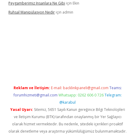
Peygamberimiz Insanlara Ne Gibi
için
Ekin
Ruhsal Manipülasyon Nedir
için
admin
ellacasino giriş
vdcasino bahis sitesi
betexper.xyz
betci güncel
Reklam ve İletişim:
E-mail:
backlinkpaneli@gmail.com
Teams:
forumhizmeti@gmail.com
Whatsapp: 0262 606 0 726
Telegram:
@karabul
Yasal Uyarı:
Sitemiz, 5651 Sayılı Kanun gereğince Bilgi Teknolojileri
ve İletişim Kurumu (BTK) tarafından onaylanmış bir Yer Sağlayıcı
olarak hizmet vermektedir. Bu nedenle, sitedeki içerikleri proaktif
olarak denetleme veya araştırma yükümlülüğümüz bulunmamaktadır.