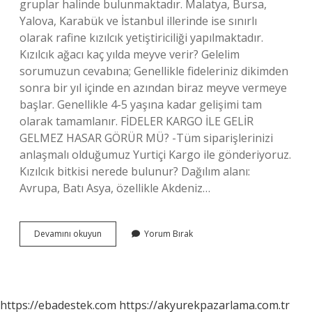
gruplar halinde bulunmaktadır. Malatya, Bursa,
Yalova, Karabük ve İstanbul illerinde ise sınırlı
olarak rafine kızılcık yetiştiriciliği yapılmaktadır.
Kızılcık ağacı kaç yılda meyve verir? Gelelim
sorumuzun cevabına; Genellikle fideleriniz dikimden
sonra bir yıl içinde en azından biraz meyve vermeye
başlar. Genellikle 4-5 yaşına kadar gelişimi tam
olarak tamamlanır. FİDELER KARGO İLE GELİR
GELMEZ HASAR GÖRÜR MÜ? -Tüm siparişlerinizi
anlaşmalı olduğumuz Yurtiçi Kargo ile gönderiyoruz.
Kızılcık bitkisi nerede bulunur? Dağılım alanı:
Avrupa, Batı Asya, özellikle Akdeniz…
Kızılcık
Devamını okuyun
Yorum Bırak
Ağacı
Nerede
Bulunur
https://ebadestek.com
https://akyurekpazarlama.com.tr