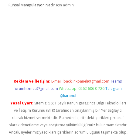
Ruhsal Manipülasyon Nedir
için
admin
bellacasino giriş
vdcasino bahis sitesi
betexper.xyz
betci günce
Reklam ve İletişim:
E-mail:
backlinkpaneli@gmail.com
Teams:
forumhizmeti@gmail.com
Whatsapp: 0262 606 0 726
Telegram:
@karabul
Yasal Uyarı:
Sitemiz, 5651 Sayılı Kanun gereğince Bilgi Teknolojileri
ve İletişim Kurumu (BTK) tarafından onaylanmış bir Yer Sağlayıcı
olarak hizmet vermektedir. Bu nedenle, sitedeki içerikleri proaktif
olarak denetleme veya araştırma yükümlülüğümüz bulunmamaktadır.
Ancak, üyelerimiz yazdıkları içeriklerin sorumluluğunu taşımakta olup,