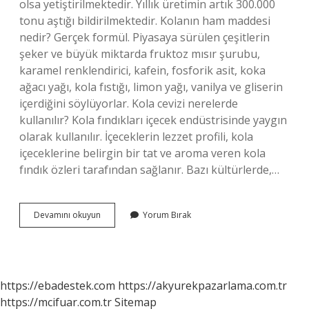
olsa yetiştirilmektedir. Yıllık üretimin artık 300.000
tonu aştığı bildirilmektedir. Kolanın ham maddesi
nedir? Gerçek formül. Piyasaya sürülen çeşitlerin
şeker ve büyük miktarda fruktoz mısır şurubu,
karamel renklendirici, kafein, fosforik asit, koka
ağacı yağı, kola fıstığı, limon yağı, vanilya ve gliserin
içerdiğini söylüyorlar. Kola cevizi nerelerde
kullanılır? Kola fındıkları içecek endüstrisinde yaygın
olarak kullanılır. İçeceklerin lezzet profili, kola
içeceklerine belirgin bir tat ve aroma veren kola
fındık özleri tarafından sağlanır. Bazı kültürlerde,…
Kola
Devamını okuyun
Yorum Bırak
Fındığı
Nerede
Yetişir
https://ebadestek.com
https://akyurekpazarlama.com.tr
https://mcifuar.com.tr
Sitemap