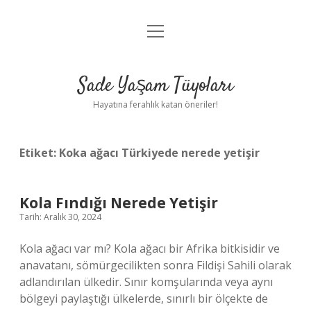
menüyü
Anasayfa
aç
Gizlilik Politikası
Sade Yaşam Tüyoları
Yasal Uyarı
Hayatına ferahlık katan öneriler!
Hakkımızda
Etiket:
Koka ağacı Türkiyede nerede yetişir
Kola Fındığı Nerede Yetişir
Tarih: Aralık 30, 2024
Kola ağacı var mı? Kola ağacı bir Afrika bitkisidir ve
anavatanı, sömürgecilikten sonra Fildişi Sahili olarak
adlandırılan ülkedir. Sınır komşularında veya aynı
bölgeyi paylaştığı ülkelerde, sınırlı bir ölçekte de