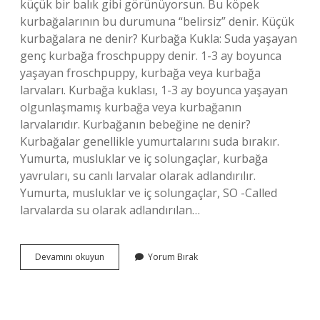
küçük bir balık gibi görünüyorsun. Bu köpek
kurbağalarının bu durumuna “belirsiz” denir. Küçük
kurbağalara ne denir? Kurbağa Kukla: Suda yaşayan
genç kurbağa froschpuppy denir. 1-3 ay boyunca
yaşayan froschpuppy, kurbağa veya kurbağa
larvaları. Kurbağa kuklası, 1-3 ay boyunca yaşayan
olgunlaşmamış kurbağa veya kurbağanın
larvalarıdır. Kurbağanın bebeğine ne denir?
Kurbağalar genellikle yumurtalarını suda bırakır.
Yumurta, musluklar ve iç solungaçlar, kurbağa
yavruları, su canlı larvalar olarak adlandırılır.
Yumurta, musluklar ve iç solungaçlar, SO -Called
larvalarda su olarak adlandırılan…
Kurbağa
Devamını okuyun
Yorum Bırak
Yavrusu
Ne
Denir