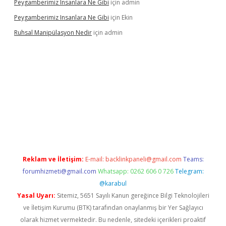
Peygamberimiz Insanlara Ne Gibi
için
admin
Peygamberimiz Insanlara Ne Gibi
için
Ekin
Ruhsal Manipülasyon Nedir
için
admin
et mobil giriş
piabellacasino giriş
vdcasino bahis sitesi
betexpe
Reklam ve İletişim:
E-mail:
backlinkpaneli@gmail.com
Teams:
forumhizmeti@gmail.com
Whatsapp: 0262 606 0 726
Telegram:
@karabul
Yasal Uyarı:
Sitemiz, 5651 Sayılı Kanun gereğince Bilgi Teknolojileri
ve İletişim Kurumu (BTK) tarafından onaylanmış bir Yer Sağlayıcı
olarak hizmet vermektedir. Bu nedenle, sitedeki içerikleri proaktif