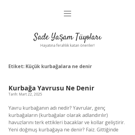
menüyü
Anasayfa
aç
Gizlilik Politikası
Sade Yaşam Tüyoları
Yasal Uyarı
Hayatına ferahlık katan öneriler!
Hakkımızda
Etiket:
Küçük kurbağalara ne denir
Kurbağa Yavrusu Ne Denir
Tarih: Mart 22, 2025
Yavru kurbağanın adı nedir? Yavrular, genç
kurbağaların (kurbağalar olarak adlandırılır)
havuzlarını terk ettikleri bacaklar ve kollar geliştirir.
Yeni doğmuş kurbağaya ne denir? Faiz. Gittiğinde