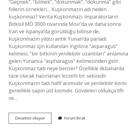
“Geçmek”, “bilmek”, “dokunmak”, “dokunma” gibi
fiillerin örnekleri… Kuşkonmazın adı neden
kuşkonmaz? Verita Kuşkonmazı. İmparatorların
Bitkisi! MÖ 3000 civarında Mısır’da ve daha sonra
İran ve İspanya’da görüldüğü bilinse de,
kuşkonmazın yıldızı antik Yunan’da parladı.
Kuşkonmaz için kullanılan İngilizce “asparagus”
kelimesi, “bir bitkinin yenilebilir uzantıları” anlamına
gelen Yunanca “aspharagos” kelimesinden gelir.
Kuşkonmaz tadı neye benzer? Özellikle ilkbaharda
taze olarak hazırlanan lezzetli bir sebzedir.
Kuşkonmazın tadı hafif acımsıdır ve yenilebilir kısmı
genellikle sapın üst kısmıdır. Gövdeleri oldukça lifli
ve…
Kuşkonmaz
Devamını okuyun
Yorum Bırak
Ayrı
Mı