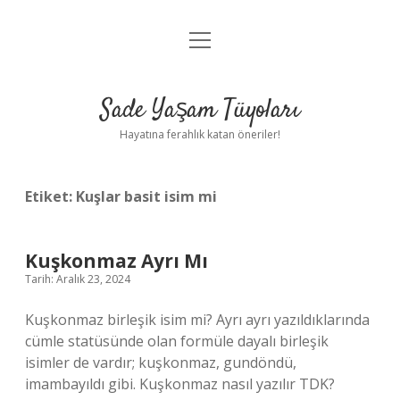
menüyü
Anasayfa
aç
Gizlilik Politikası
Sade Yaşam Tüyoları
Yasal Uyarı
Hayatına ferahlık katan öneriler!
Hakkımızda
Etiket:
Kuşlar basit isim mi
Kuşkonmaz Ayrı Mı
Tarih: Aralık 23, 2024
Kuşkonmaz birleşik isim mi? Ayrı ayrı yazıldıklarında
cümle statüsünde olan formüle dayalı birleşik
isimler de vardır; kuşkonmaz, gundöndü,
imambayıldı gibi. Kuşkonmaz nasıl yazılır TDK?