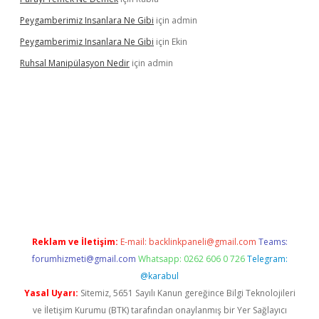
Peygamberimiz Insanlara Ne Gibi
için
admin
Peygamberimiz Insanlara Ne Gibi
için
Ekin
Ruhsal Manipülasyon Nedir
için
admin
ellacasino giriş
vdcasino bahis sitesi
betexper.xyz
betci güncel
Reklam ve İletişim:
E-mail:
backlinkpaneli@gmail.com
Teams:
forumhizmeti@gmail.com
Whatsapp: 0262 606 0 726
Telegram:
@karabul
Yasal Uyarı:
Sitemiz, 5651 Sayılı Kanun gereğince Bilgi Teknolojileri
ve İletişim Kurumu (BTK) tarafından onaylanmış bir Yer Sağlayıcı