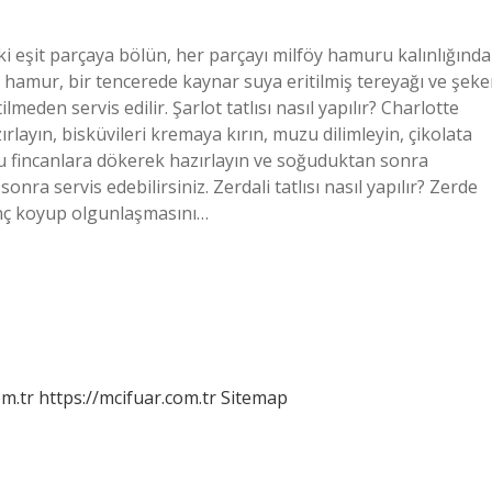
nır: İki eşit parçaya bölün, her parçayı milföy hamuru kalınlığında
ki hamur, bir tencerede kaynar suya eritilmiş tereyağı ve şeke
eden servis edilir. Şarlot tatlısı nasıl yapılır? Charlotte
zırlayın, bisküvileri kremaya kırın, muzu dilimleyin, çikolata
uzu fincanlara dökerek hazırlayın ve soğuduktan sonra
ra servis edebilirsiniz. Zerdali tatlısı nasıl yapılır? Zerde
irinç koyup olgunlaşmasını…
m.tr
https://mcifuar.com.tr
Sitemap