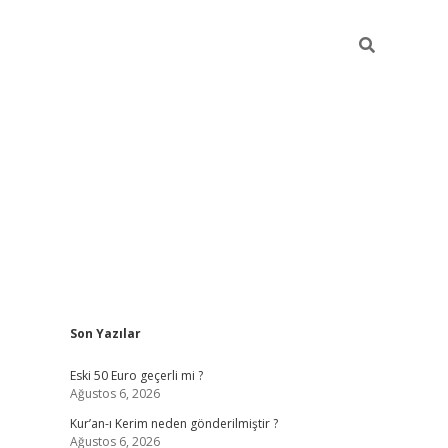
Sidebar
Son Yazılar
ilbet mobil giriş
piabellacasin
Eski 50 Euro geçerli mi ?
Ağustos 6, 2026
Kur’an-ı Kerim neden gönderilmiştir ?
Ağustos 6, 2026