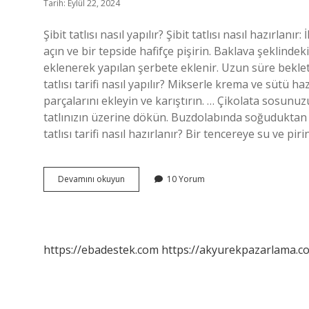
Tarih: Eylül 22, 2024
Şibit tatlısı nasıl yapılır? Şibit tatlısı nasıl hazırla
açın ve bir tepside hafifçe pişirin. Baklava şeklinde
eklenerek yapılan şerbete eklenir. Uzun süre bekletilm
tatlısı tarifi nasıl yapılır? Mikserle krema ve sütü ha
parçalarını ekleyin ve karıştırın. … Çikolata sosun
tatlınızın üzerine dökün. Buzdolabında soğuduktan son
tatlısı tarifi nasıl hazırlanır? Bir tencereye su ve p
Şilofta
Devamını okuyun
10 Yorum
Tatlısı
Nasıl
Yapılır
https://ebadestek.com
https://akyurekpazarlama.co