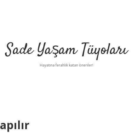
Sade Yaşam Tüyoları
Hayatına ferahlık katan öneriler!
apılır