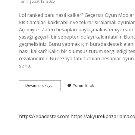
Tarih: Şubat 13, 2025
Lol ranked banı nasıl kalkar? Geçersiz Oyun Modları
kısıtlamaları kaldırabilir ve tekrar sıralamalı oyunlara
Açılmıyor. Zaten hesapları paylaşmak istemiyorsun. 
yasağı geçerli bir sebepten dolayı kaldırılabilir. Bun
geçmelisiniz. Bunu yapmak için burada destek alanın
nasıl kalkar? Kalıcı bir olumsuz tutum sergilediği te
cezalandırılır. Bu cezaya tabi tutulan hesaplar oyu
sona…
Lol
Devamını okuyun
Yorum Bırak
Ban
Nasıl
Yenir
https://ebadestek.com
https://akyurekpazarlama.co