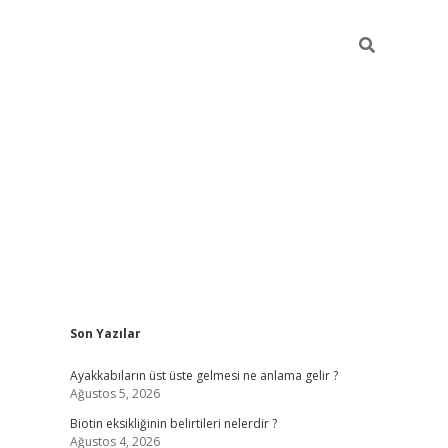
Sidebar
Son Yazılar
ilbet mobil giriş
piabellacasin
Ayakkabıların üst üste gelmesi ne anlama gelir ?
Ağustos 5, 2026
Biotin eksikliğinin belirtileri nelerdir ?
Ağustos 4, 2026