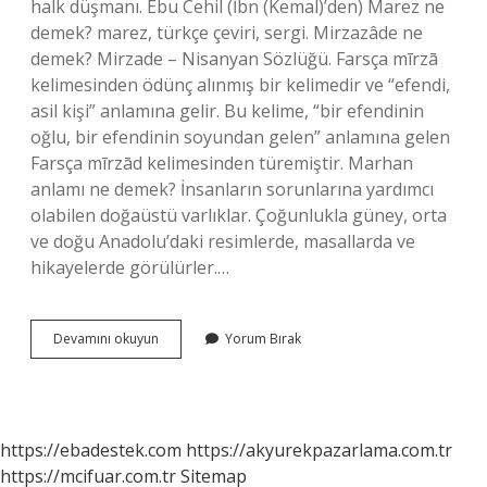
halk düşmanı. Ebu Cehil (İbn (Kemal)’den) Marez ne
demek? marez, türkçe çeviri, sergi. Mirzazâde ne
demek? Mirzade – Nisanyan Sözlüğü. Farsça mīrzā
kelimesinden ödünç alınmış bir kelimedir ve “efendi,
asil kişi” anlamına gelir. Bu kelime, “bir efendinin
oğlu, bir efendinin soyundan gelen” anlamına gelen
Farsça mīrzād kelimesinden türemiştir. Marhan
anlamı ne demek? İnsanların sorunlarına yardımcı
olabilen doğaüstü varlıklar. Çoğunlukla güney, orta
ve doğu Anadolu’daki resimlerde, masallarda ve
hikayelerde görülürler.…
Maariz
Devamını okuyun
Yorum Bırak
Ne
Demek
https://ebadestek.com
https://akyurekpazarlama.com.tr
https://mcifuar.com.tr
Sitemap