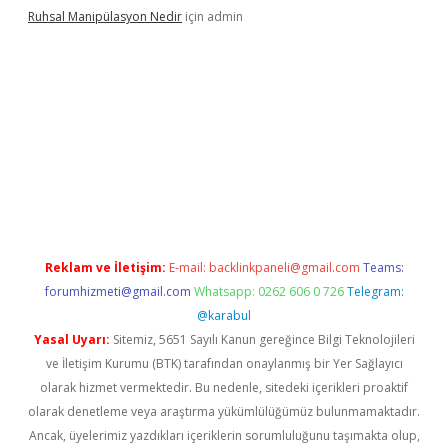
Ruhsal Manipülasyon Nedir
için
admin
bellacasino giriş
vdcasino bahis sitesi
betexper.xyz
betci günce
Reklam ve İletişim:
E-mail:
backlinkpaneli@gmail.com
Teams:
forumhizmeti@gmail.com
Whatsapp: 0262 606 0 726
Telegram:
@karabul
Yasal Uyarı:
Sitemiz, 5651 Sayılı Kanun gereğince Bilgi Teknolojileri
ve İletişim Kurumu (BTK) tarafından onaylanmış bir Yer Sağlayıcı
olarak hizmet vermektedir. Bu nedenle, sitedeki içerikleri proaktif
olarak denetleme veya araştırma yükümlülüğümüz bulunmamaktadır.
Ancak, üyelerimiz yazdıkları içeriklerin sorumluluğunu taşımakta olup,