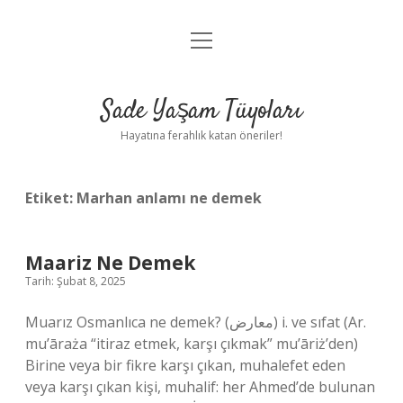
menüyü
Anasayfa
aç
Gizlilik Politikası
Sade Yaşam Tüyoları
Yasal Uyarı
Hayatına ferahlık katan öneriler!
Hakkımızda
Etiket:
Marhan anlamı ne demek
Maariz Ne Demek
Tarih: Şubat 8, 2025
Muarız Osmanlıca ne demek? (ﻣﻌﺎﺭﺽ) i. ve sıfat (Ar.
mu’āraża “itiraz etmek, karşı çıkmak” mu’āriż’den)
Birine veya bir fikre karşı çıkan, muhalefet eden
veya karşı çıkan kişi, muhalif: her Ahmed’de bulunan