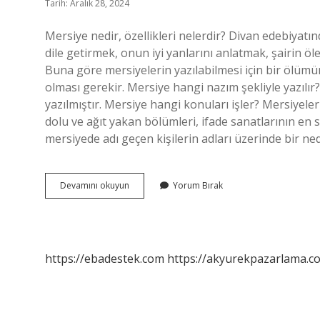
Tarih: Aralık 28, 2024
Mersiye nedir, özellikleri nelerdir? Divan edebiyat
dile getirmek, onun iyi yanlarını anlatmak, şairin ölen 
Buna göre mersiyelerin yazılabilmesi için bir ölümün 
olması gerekir. Mersiye hangi nazım şekliyle yazılır
yazılmıştır. Mersiye hangi konuları işler? Mersiyele
dolu ve ağıt yakan bölümleri, ifade sanatlarının en 
mersiyede adı geçen kişilerin adları üzerinde bir 
Mersiye
Devamını okuyun
Yorum Bırak
Nasıl
Anlaşılır
https://ebadestek.com
https://akyurekpazarlama.co