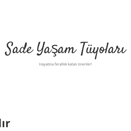
Sade Yaşam Tüyoları
Hayatına ferahlık katan öneriler!
ır