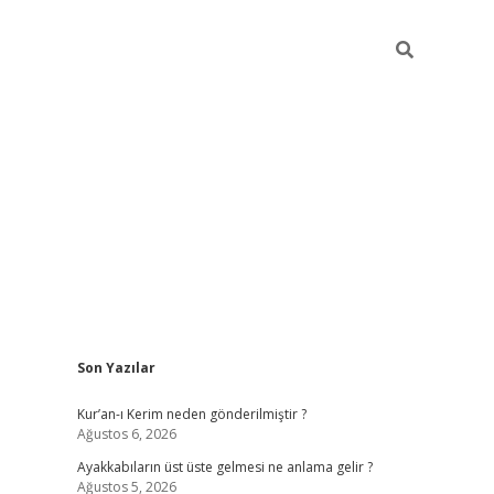
Sidebar
Son Yazılar
ilbet mobil giriş
piabellacasin
Kur’an-ı Kerim neden gönderilmiştir ?
Ağustos 6, 2026
Ayakkabıların üst üste gelmesi ne anlama gelir ?
Ağustos 5, 2026