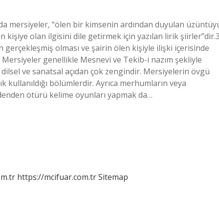
ında mersiyeler, “ölen bir kimsenin ardından duyulan üzüntüy
kişiye olan ilgisini dile getirmek için yazılan lirik şiirler”dir.
gerçekleşmiş olması ve şairin ölen kişiyle ilişki içerisinde
? Mersiyeler genellikle Mesnevi ve Tekib-i nazım şekliyle
r dilsel ve sanatsal açıdan çok zengindir. Mersiyelerin övgü
sık kullanıldığı bölümlerdir. Ayrıca merhumların veya
nedenden ötürü kelime oyunları yapmak da…
m.tr
https://mcifuar.com.tr
Sitemap