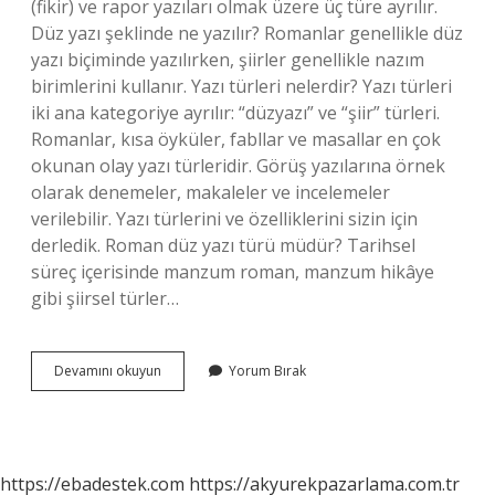
(fikir) ve rapor yazıları olmak üzere üç türe ayrılır.
Düz yazı şeklinde ne yazılır? Romanlar genellikle düz
yazı biçiminde yazılırken, şiirler genellikle nazım
birimlerini kullanır. Yazı türleri nelerdir? Yazı türleri
iki ana kategoriye ayrılır: “düzyazı” ve “şiir” türleri.
Romanlar, kısa öyküler, fabllar ve masallar en çok
okunan olay yazı türleridir. Görüş yazılarına örnek
olarak denemeler, makaleler ve incelemeler
verilebilir. Yazı türlerini ve özelliklerini sizin için
derledik. Roman düz yazı türü müdür? Tarihsel
süreç içerisinde manzum roman, manzum hikâye
gibi şiirsel türler…
Hangi
Devamını okuyun
Yorum Bırak
Tür
Metinler
Düz
Yazı
Şeklinde
https://ebadestek.com
https://akyurekpazarlama.com.tr
Yazılır