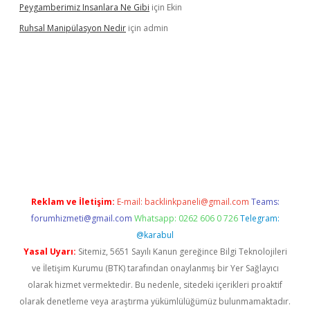
Peygamberimiz Insanlara Ne Gibi
için
Ekin
Ruhsal Manipülasyon Nedir
için
admin
bellacasino giriş
vdcasino bahis sitesi
betexper.xyz
betci güncel
Reklam ve İletişim:
E-mail:
backlinkpaneli@gmail.com
Teams:
forumhizmeti@gmail.com
Whatsapp: 0262 606 0 726
Telegram:
@karabul
Yasal Uyarı:
Sitemiz, 5651 Sayılı Kanun gereğince Bilgi Teknolojileri
ve İletişim Kurumu (BTK) tarafından onaylanmış bir Yer Sağlayıcı
olarak hizmet vermektedir. Bu nedenle, sitedeki içerikleri proaktif
olarak denetleme veya araştırma yükümlülüğümüz bulunmamaktadır.