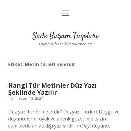
menüyü
Anasayfa
aç
Gizlilik Politikası
Sade Yaşam Tüyoları
Yasal Uyarı
Hayatına ferahlık katan öneriler!
Hakkımızda
Etiket:
Metin türleri nelerdir
Hangi Tür Metinler Düz Yazı
Şeklinde Yazılır
Tarih: Kasım 13, 2024
Düz yazı türleri nelerdir? Düzyazı Türleri: Duygu ve
düşüncelerin, uyak ve ahenk gözetilmeksizin
cümlelerle anlatıldığı yazılardır. > Olay, düşünce