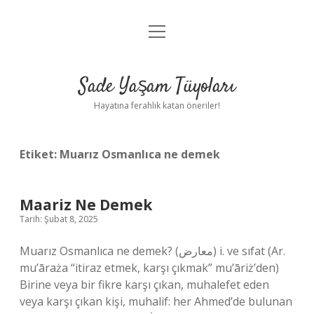
menüyü
Anasayfa
aç
Gizlilik Politikası
Sade Yaşam Tüyoları
Yasal Uyarı
Hayatına ferahlık katan öneriler!
Hakkımızda
Etiket:
Muarız Osmanlıca ne demek
Maariz Ne Demek
Tarih: Şubat 8, 2025
Muarız Osmanlıca ne demek? (ﻣﻌﺎﺭﺽ) i. ve sıfat (Ar.
mu’āraża “itiraz etmek, karşı çıkmak” mu’āriż’den)
Birine veya bir fikre karşı çıkan, muhalefet eden
veya karşı çıkan kişi, muhalif: her Ahmed’de bulunan