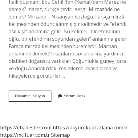
halk düşmanı. Ebu Cehil (İbn (Kemal)’den) Marez ne
demek? marez, türkçe çeviri, sergi. Mirzazâde ne
demek? Mirzade – Nisanyan Sözlüğü. Farsça mīrzā
kelimesinden ödünç alınmış bir kelimedir ve “efendi,
asil kişi” anlamına gelir. Bu kelime, “bir efendinin
oğlu, bir efendinin soyundan gelen” anlamına gelen
Farsça mīrzād kelimesinden türemiştir. Marhan
anlamı ne demek? İnsanların sorunlarına yardımcı
olabilen doğaüstü varlıklar. Çoğunlukla güney, orta
ve doğu Anadolu’daki resimlerde, masallarda ve
hikayelerde görülürler.…
Maariz
Devamını okuyun
Yorum Bırak
Ne
Demek
https://ebadestek.com
https://akyurekpazarlama.com.tr
https://mcifuar.com.tr
Sitemap