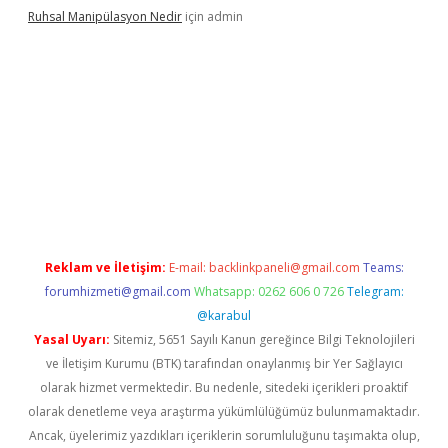
Ruhsal Manipülasyon Nedir
için
admin
ellacasino giriş
vdcasino bahis sitesi
betexper.xyz
betci güncel
Reklam ve İletişim:
E-mail:
backlinkpaneli@gmail.com
Teams:
forumhizmeti@gmail.com
Whatsapp: 0262 606 0 726
Telegram:
@karabul
Yasal Uyarı:
Sitemiz, 5651 Sayılı Kanun gereğince Bilgi Teknolojileri
ve İletişim Kurumu (BTK) tarafından onaylanmış bir Yer Sağlayıcı
olarak hizmet vermektedir. Bu nedenle, sitedeki içerikleri proaktif
olarak denetleme veya araştırma yükümlülüğümüz bulunmamaktadır.
Ancak, üyelerimiz yazdıkları içeriklerin sorumluluğunu taşımakta olup,