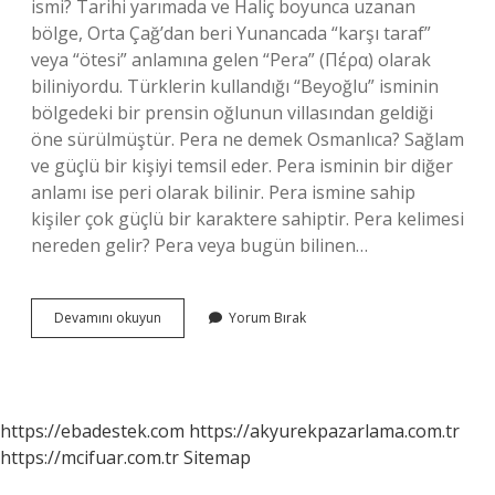
ismi? Tarihi yarımada ve Haliç boyunca uzanan
bölge, Orta Çağ’dan beri Yunancada “karşı taraf”
veya “ötesi” anlamına gelen “Pera” (Πέρα) olarak
biliniyordu. Türklerin kullandığı “Beyoğlu” isminin
bölgedeki bir prensin oğlunun villasından geldiği
öne sürülmüştür. Pera ne demek Osmanlıca? Sağlam
ve güçlü bir kişiyi temsil eder. Pera isminin bir diğer
anlamı ise peri olarak bilinir. Pera ismine sahip
kişiler çok güçlü bir karaktere sahiptir. Pera kelimesi
nereden gelir? Pera veya bugün bilinen…
Pera
Devamını okuyun
Yorum Bırak
Ne
Demek
Hangi
Dil
https://ebadestek.com
https://akyurekpazarlama.com.tr
https://mcifuar.com.tr
Sitemap