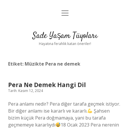
menüyü
Anasayfa
aç
Gizlilik Politikası
Sade Yaşam Tüyoları
Yasal Uyarı
Hayatına ferahlık katan öneriler!
Hakkımızda
Etiket:
Müzikte Pera ne demek
Pera Ne Demek Hangi Dil
Tarih: Kasım 12, 2024
Pera anlamı nedir? Pera diğer tarafa geçmek istiyor.
Bir diğer anlamı ise kararlı ve kararlı.
Şahsen
bizim küçük Pera doğmamaya, yani bu tarafa
geçmemeye kararlıydı
18 Ocak 2023 Pera nerenin