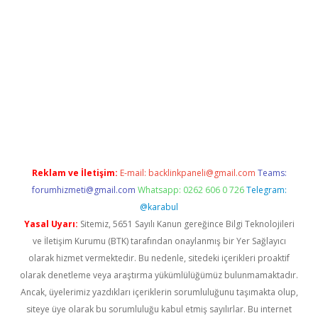
ellacasino giriş
vdcasino bahis sitesi
betexper.xyz
betci güncel
Reklam ve İletişim:
E-mail:
backlinkpaneli@gmail.com
Teams:
forumhizmeti@gmail.com
Whatsapp: 0262 606 0 726
Telegram:
@karabul
Yasal Uyarı:
Sitemiz, 5651 Sayılı Kanun gereğince Bilgi Teknolojileri
ve İletişim Kurumu (BTK) tarafından onaylanmış bir Yer Sağlayıcı
olarak hizmet vermektedir. Bu nedenle, sitedeki içerikleri proaktif
olarak denetleme veya araştırma yükümlülüğümüz bulunmamaktadır.
Ancak, üyelerimiz yazdıkları içeriklerin sorumluluğunu taşımakta olup,
siteye üye olarak bu sorumluluğu kabul etmiş sayılırlar. Bu internet