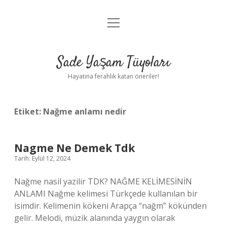
menüyü
Anasayfa
aç
Gizlilik Politikası
Sade Yaşam Tüyoları
Yasal Uyarı
Hayatına ferahlık katan öneriler!
Hakkımızda
Etiket:
Nağme anlamı nedir
Nagme Ne Demek Tdk
Tarih: Eylül 12, 2024
Nağme nasil yazilir TDK? NAĞME KELİMESİNİN
ANLAMI Nağme kelimesi Türkçede kullanılan bir
isimdir. Kelimenin kökeni Arapça “nağm” kökünden
gelir. Melodi, müzik alanında yaygın olarak