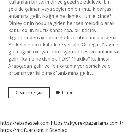
kullanılan bir terimdir ve güzel ve etkileyici bir
şekilde çalınan veya söylenen bir müzik parçası
anlamına gelir. Nağme ne demek cümle içinde?
Dinleyicinin hoşuna giden her ses melodi olarak
kabul edilir. Müzik sanatında, bir besteyi
diğerlerinden ayıran melodi ve ritme melodi denir.
Bu kelime birçok ifadede yer alır. Örneğin, Nağme-
gu, nağme okuyan, müzisyen ve besteci anlamına
gelir. Ikame ne demek TDK? “Takika” kelimesi
Arapçadan gelir ve “bir ortama yerleşmek ve o
ortamın yerlisi olmak” anlamına gelir.…
Nagme
Devamını okuyun
14 Yorum
Ne
Demek
Tdk
https://ebadestek.com
https://akyurekpazarlama.com.tr
https://mcifuar.com.tr
Sitemap