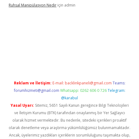
Ruhsal Manipülasyon Nedir
için
admin
ellacasino giriş
vdcasino bahis sitesi
betexper.xyz
betci güncel
Reklam ve İletişim:
E-mail:
backlinkpaneli@gmail.com
Teams:
forumhizmeti@gmail.com
Whatsapp: 0262 606 0 726
Telegram:
@karabul
Yasal Uyarı:
Sitemiz, 5651 Sayılı Kanun gereğince Bilgi Teknolojileri
ve İletişim Kurumu (BTK) tarafından onaylanmış bir Yer Sağlayıcı
olarak hizmet vermektedir. Bu nedenle, sitedeki içerikleri proaktif
olarak denetleme veya araştırma yükümlülüğümüz bulunmamaktadır.
Ancak, üyelerimiz yazdıkları içeriklerin sorumluluğunu taşımakta olup,