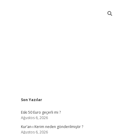
Sidebar
Son Yazılar
ilbet mobil giriş
piabellacasi
Eski 50 Euro geçerli mi ?
Ağustos 6, 2026
Kur’an-ı Kerim neden gönderilmiştir ?
Ağustos 6, 2026