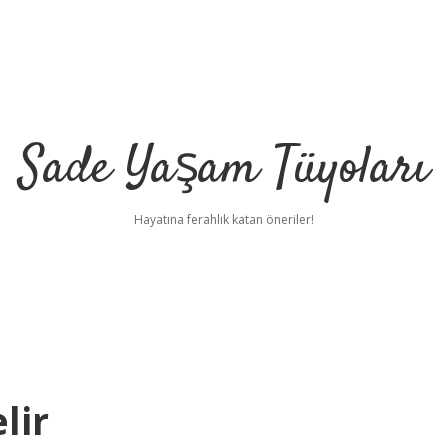
Sade Yaşam Tüyoları
Hayatına ferahlık katan öneriler!
lir