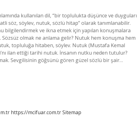
amında kullanılan dil, “bir toplulukta düşünce ve duyguları
li söz, söylev, nutuk, sözlü hitap” olarak tanımlanabilir.
bilgilendirmek ve ikna etmek için yapılan konuşmalara
arı. Sözsüz olmak ne anlama gelir? Nutuk hem konuşma hem
tuk, topluluğa hitaben, söylev. Nutuk (Mustafa Kemal
ı ilan ettiği tarihi nutuk. İnsanın nutku neden tutulur?
. Sevgilisinin göğsünü gören güzel sözlü bir şair…
m.tr
https://mcifuar.com.tr
Sitemap