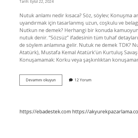
Tarih: Eylül 22, 2024
Nutuk anlamı nedir kısaca? Söz, söylev; Konuşma anl
uyandırmak için tasarlanmış uzun, coşkulu ve belagat
Nutkun ne demek? Herhangi bir konuda kamuoyunu 
nutuk denir. “Sözsüz” ifadesinin tüm tuhaf detayl
de söylem anlamına gelir. Nutuk ne demek TDK? Nu
Atatürk), Mustafa Kemal Atatürk’ün Kurtuluş Savaşı’n
Konuşamamak: Korku veya şaşkınlıktan konuşamamak
Nutku
Devamını okuyun
12 Yorum
Ne
Anlama
Gelir
https://ebadestek.com
https://akyurekpazarlama.co