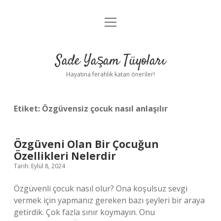
menüyü
Anasayfa
aç
Gizlilik Politikası
Sade Yaşam Tüyoları
Yasal Uyarı
Hayatına ferahlık katan öneriler!
Hakkımızda
Etiket:
Özgüvensiz çocuk nasıl anlaşılır
Özgüveni Olan Bir Çocuğun
Özellikleri Nelerdir
Tarih: Eylül 8, 2024
Özgüvenli çocuk nasıl olur? Ona koşulsuz sevgi
vermek için yapmanız gereken bazı şeyleri bir araya
getirdik. Çok fazla sınır koymayın. Onu