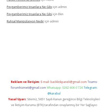
Peygamberimiz Insanlara Ne Gibi
için
admin
Peygamberimiz Insanlara Ne Gibi
için
Ekin
Ruhsal Manipülasyon Nedir
için
admin
ellacasino giriş
vdcasino bahis sitesi
betexper.xyz
betci güncel
Reklam ve İletişim:
E-mail:
backlinkpaneli@gmail.com
Teams:
forumhizmeti@gmail.com
Whatsapp: 0262 606 0 726
Telegram:
@karabul
Yasal Uyarı:
Sitemiz, 5651 Sayılı Kanun gereğince Bilgi Teknolojileri
ve İletişim Kurumu (BTK) tarafından onaylanmış bir Yer Sağlayıcı