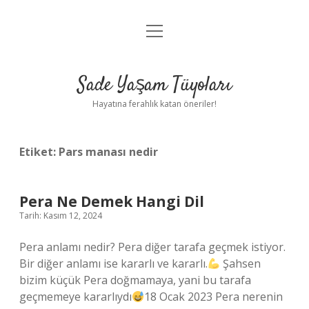
menüyü
Anasayfa
aç
Gizlilik Politikası
Sade Yaşam Tüyoları
Yasal Uyarı
Hayatına ferahlık katan öneriler!
Hakkımızda
Etiket:
Pars manası nedir
Pera Ne Demek Hangi Dil
Tarih: Kasım 12, 2024
Pera anlamı nedir? Pera diğer tarafa geçmek istiyor.
Bir diğer anlamı ise kararlı ve kararlı.
Şahsen
bizim küçük Pera doğmamaya, yani bu tarafa
geçmemeye kararlıydı
18 Ocak 2023 Pera nerenin