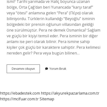
ismi? Tarihi yarımada ve Haliç boyunca uzanan
bölge, Orta Çağ’dan beri Yunancada “karşı taraf”
veya “ötesi” anlamına gelen “Pera” (Πέρα) olarak
biliniyordu. Türklerin kullandığı “Beyoğlu” isminin
bölgedeki bir prensin oğlunun villasından geldiği
öne sürülmüştür. Pera ne demek Osmanlıca? Sağlam
ve güçlü bir kişiyi temsil eder. Pera isminin bir diğer
anlamı ise peri olarak bilinir. Pera ismine sahip
kişiler çok güçlü bir karaktere sahiptir. Pera kelimesi
nereden gelir? Pera veya bugün bilinen…
Pera
Devamını okuyun
Yorum Bırak
Ne
Demek
Hangi
Dil
https://ebadestek.com
https://akyurekpazarlama.com.tr
https://mcifuar.com.tr
Sitemap