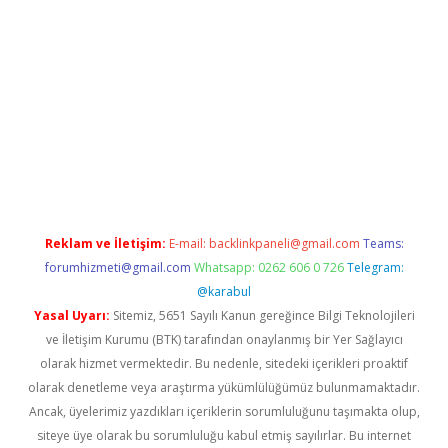
bellacasino giriş
vdcasino bahis sitesi
betexper.xyz
betci günce
Reklam ve İletişim:
E-mail:
backlinkpaneli@gmail.com
Teams:
forumhizmeti@gmail.com
Whatsapp: 0262 606 0 726
Telegram:
@karabul
Yasal Uyarı:
Sitemiz, 5651 Sayılı Kanun gereğince Bilgi Teknolojileri
ve İletişim Kurumu (BTK) tarafından onaylanmış bir Yer Sağlayıcı
olarak hizmet vermektedir. Bu nedenle, sitedeki içerikleri proaktif
olarak denetleme veya araştırma yükümlülüğümüz bulunmamaktadır.
Ancak, üyelerimiz yazdıkları içeriklerin sorumluluğunu taşımakta olup,
siteye üye olarak bu sorumluluğu kabul etmiş sayılırlar. Bu internet