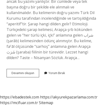
ancak bu yazımı yanlıştır. Bir cümlede veya tek
başına doğru bir şekilde ele alınmalı ve
kullanılmalıdır. Bu kelimenin doğru yazımı Türk Dil
Kurumu tarafından incelendiğinde ve tartışıldığında
“aperitif”tir. Şarap hangi dilden gelir? Etimoloji.
Türkçedeki şarap kelimesi, Arapça şrb kökünden
gelen ve “her türlü içki, içki” anlamına gelen شراب
(şarāb) kelimesinden ödünç alınmıştır. Bu kelime,
faˁāl ölçüsünde “sarhoş” anlamına gelen Arapça
شَرَبَ (şaraba) fiilinin bir türevidir. Lezzet hangi
dilden? Taste – Nisanyan Sözlük. Arapça…
Aperitif
Devamını okuyun
Yorum Bırak
Hangi
Dilde
https://ebadestek.com
https://akyurekpazarlama.com.tr
https://mcifuar.com.tr
Sitemap