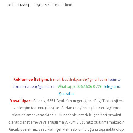
Ruhsal Manipülasyon Nedir
için
admin
bellacasino giriş
vdcasino bahis sitesi
betexper.xyz
betci günce
Reklam ve İletişim:
E-mail:
backlinkpaneli@gmail.com
Teams:
forumhizmeti@gmail.com
Whatsapp: 0262 606 0 726
Telegram:
@karabul
Yasal Uyarı:
Sitemiz, 5651 Sayılı Kanun gereğince Bilgi Teknolojileri
ve İletişim Kurumu (BTK) tarafından onaylanmış bir Yer Sağlayıcı
olarak hizmet vermektedir. Bu nedenle, sitedeki içerikleri proaktif
olarak denetleme veya araştırma yükümlülüğümüz bulunmamaktadır.
Ancak, üyelerimiz yazdıkları içeriklerin sorumluluğunu taşımakta olup,