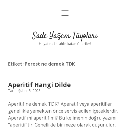
menüyü
Anasayfa
aç
Gizlilik Politikası
Sade Yaşam Tüyoları
Yasal Uyarı
Hayatına ferahlık katan öneriler!
Hakkımızda
Etiket:
Perest ne demek TDK
Aperitif Hangi Dilde
Tarih: Şubat 5, 2025
Aperitif ne demek TDK? Aperatif veya aperitifler
genellikle yemekten önce servis edilen içeceklerdir.
Aperatif mi aperitif mi? Bu kelimenin doğru yazımı
“aperitif”tir. Genellikle bir meze olarak düşünülür,