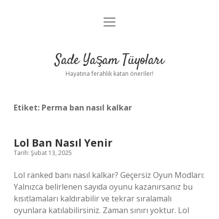
menüyü
Anasayfa
aç
Gizlilik Politikası
Sade Yaşam Tüyoları
Yasal Uyarı
Hayatına ferahlık katan öneriler!
Hakkımızda
Etiket:
Perma ban nasıl kalkar
Lol Ban Nasıl Yenir
Tarih: Şubat 13, 2025
Lol ranked banı nasıl kalkar? Geçersiz Oyun Modları:
Yalnızca belirlenen sayıda oyunu kazanırsanız bu
kısıtlamaları kaldırabilir ve tekrar sıralamalı
oyunlara katılabilirsiniz. Zaman sınırı yoktur. Lol