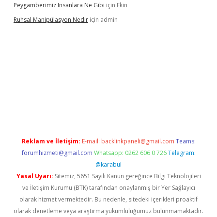
Peygamberimiz Insanlara Ne Gibi
için
Ekin
Ruhsal Manipülasyon Nedir
için
admin
ellacasino giriş
vdcasino bahis sitesi
betexper.xyz
betci güncel
Reklam ve İletişim:
E-mail:
backlinkpaneli@gmail.com
Teams:
forumhizmeti@gmail.com
Whatsapp: 0262 606 0 726
Telegram:
@karabul
Yasal Uyarı:
Sitemiz, 5651 Sayılı Kanun gereğince Bilgi Teknolojileri
ve İletişim Kurumu (BTK) tarafından onaylanmış bir Yer Sağlayıcı
olarak hizmet vermektedir. Bu nedenle, sitedeki içerikleri proaktif
olarak denetleme veya araştırma yükümlülüğümüz bulunmamaktadır.