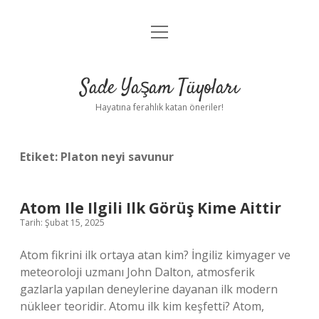
menüyü
Anasayfa
aç
Gizlilik Politikası
Sade Yaşam Tüyoları
Yasal Uyarı
Hayatına ferahlık katan öneriler!
Hakkımızda
Etiket:
Platon neyi savunur
Atom Ile Ilgili Ilk Görüş Kime Aittir
Tarih: Şubat 15, 2025
Atom fikrini ilk ortaya atan kim? İngiliz kimyager ve
meteoroloji uzmanı John Dalton, atmosferik
gazlarla yapılan deneylerine dayanan ilk modern
nükleer teoridir. Atomu ilk kim keşfetti? Atom,