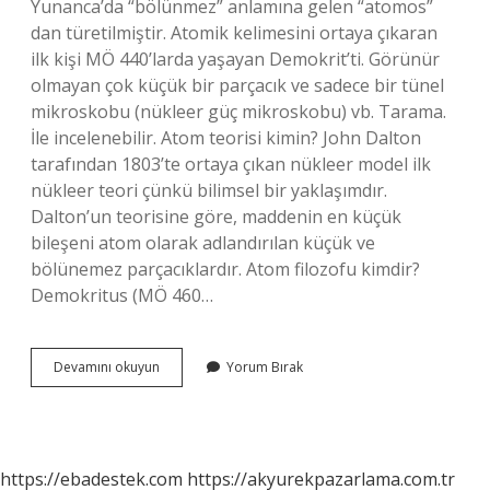
Yunanca’da “bölünmez” anlamına gelen “atomos”
dan türetilmiştir. Atomik kelimesini ortaya çıkaran
ilk kişi MÖ 440’larda yaşayan Demokrit’ti. Görünür
olmayan çok küçük bir parçacık ve sadece bir tünel
mikroskobu (nükleer güç mikroskobu) vb. Tarama.
İle incelenebilir. Atom teorisi kimin? John Dalton
tarafından 1803’te ortaya çıkan nükleer model ilk
nükleer teori çünkü bilimsel bir yaklaşımdır.
Dalton’un teorisine göre, maddenin en küçük
bileşeni atom olarak adlandırılan küçük ve
bölünemez parçacıklardır. Atom filozofu kimdir?
Demokritus (MÖ 460…
Atom
Devamını okuyun
Yorum Bırak
Ile
Ilgili
Ilk
Görüş
Kime
https://ebadestek.com
https://akyurekpazarlama.com.tr
Aittir