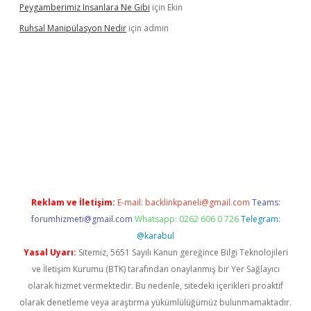
Peygamberimiz Insanlara Ne Gibi
için
Ekin
Ruhsal Manipülasyon Nedir
için
admin
ellacasino giriş
vdcasino bahis sitesi
betexper.xyz
betci güncel
Reklam ve İletişim:
E-mail:
backlinkpaneli@gmail.com
Teams:
forumhizmeti@gmail.com
Whatsapp: 0262 606 0 726
Telegram:
@karabul
Yasal Uyarı:
Sitemiz, 5651 Sayılı Kanun gereğince Bilgi Teknolojileri
ve İletişim Kurumu (BTK) tarafından onaylanmış bir Yer Sağlayıcı
olarak hizmet vermektedir. Bu nedenle, sitedeki içerikleri proaktif
olarak denetleme veya araştırma yükümlülüğümüz bulunmamaktadır.