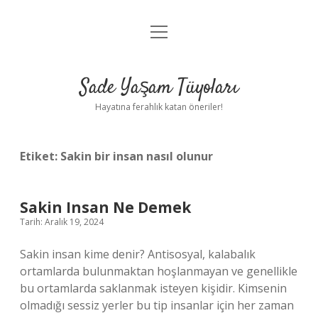
menüyü
Anasayfa
aç
Gizlilik Politikası
Sade Yaşam Tüyoları
Yasal Uyarı
Hayatına ferahlık katan öneriler!
Hakkımızda
Etiket:
Sakin bir insan nasıl olunur
Sakin Insan Ne Demek
Tarih: Aralık 19, 2024
Sakin insan kime denir? Antisosyal, kalabalık
ortamlarda bulunmaktan hoşlanmayan ve genellikle
bu ortamlarda saklanmak isteyen kişidir. Kimsenin
olmadığı sessiz yerler bu tip insanlar için her zaman