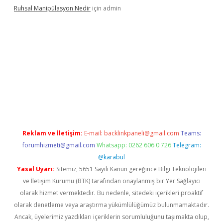
Ruhsal Manipülasyon Nedir
için
admin
bellacasino giriş
vdcasino bahis sitesi
betexper.xyz
betci günce
Reklam ve İletişim:
E-mail:
backlinkpaneli@gmail.com
Teams:
forumhizmeti@gmail.com
Whatsapp: 0262 606 0 726
Telegram:
@karabul
Yasal Uyarı:
Sitemiz, 5651 Sayılı Kanun gereğince Bilgi Teknolojileri
ve İletişim Kurumu (BTK) tarafından onaylanmış bir Yer Sağlayıcı
olarak hizmet vermektedir. Bu nedenle, sitedeki içerikleri proaktif
olarak denetleme veya araştırma yükümlülüğümüz bulunmamaktadır.
Ancak, üyelerimiz yazdıkları içeriklerin sorumluluğunu taşımakta olup,