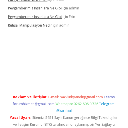
Peygamberimiz Insanlara Ne Gibi
için
admin
Peygamberimiz Insanlara Ne Gibi
için
Ekin
Ruhsal Manipülasyon Nedir
için
admin
ellacasino giriş
vdcasino bahis sitesi
betexper.xyz
betci güncel
Reklam ve İletişim:
E-mail:
backlinkpaneli@gmail.com
Teams:
forumhizmeti@gmail.com
Whatsapp: 0262 606 0 726
Telegram:
@karabul
Yasal Uyarı:
Sitemiz, 5651 Sayılı Kanun gereğince Bilgi Teknolojileri
ve İletişim Kurumu (BTK) tarafından onaylanmış bir Yer Sağlayıcı