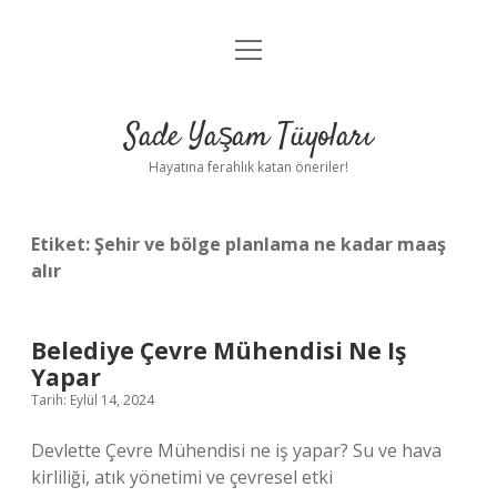
menüyü
Anasayfa
aç
Gizlilik Politikası
Sade Yaşam Tüyoları
Yasal Uyarı
Hayatına ferahlık katan öneriler!
Hakkımızda
Etiket:
Şehir ve bölge planlama ne kadar maaş
alır
Belediye Çevre Mühendisi Ne Iş
Yapar
Tarih: Eylül 14, 2024
Devlette Çevre Mühendisi ne iş yapar? Su ve hava
kirliliği, atık yönetimi ve çevresel etki