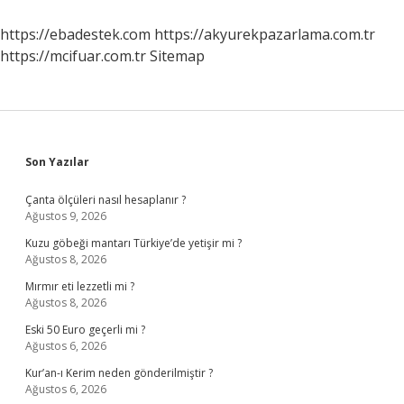
Iş
Yapar
https://ebadestek.com
https://akyurekpazarlama.com.tr
https://mcifuar.com.tr
Sitemap
Sidebar
Son Yazılar
Çanta ölçüleri nasıl hesaplanır ?
Ağustos 9, 2026
Kuzu göbeği mantarı Türkiye’de yetişir mi ?
Ağustos 8, 2026
Mırmır eti lezzetli mi ?
Ağustos 8, 2026
Eski 50 Euro geçerli mi ?
Ağustos 6, 2026
Kur’an-ı Kerim neden gönderilmiştir ?
Ağustos 6, 2026