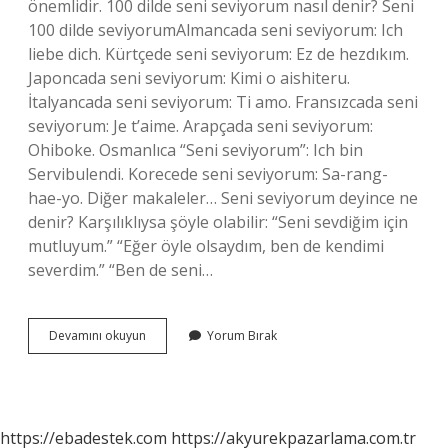
önemlidir. 100 dilde seni seviyorum nasıl denir? Seni
100 dilde seviyorumAlmancada seni seviyorum: Ich
liebe dich. Kürtçede seni seviyorum: Ez de hezdıkım.
Japoncada seni seviyorum: Kimi o aishiteru.
İtalyancada seni seviyorum: Ti amo. Fransızcada seni
seviyorum: Je t’aime. Arapçada seni seviyorum:
Ohiboke. Osmanlıca “Seni seviyorum”: Ich bin
Servibulendi. Korecede seni seviyorum: Sa-rang-
hae-yo. Diğer makaleler… Seni seviyorum deyince ne
denir? Karşılıklıysa şöyle olabilir: “Seni sevdiğim için
mutluyum.” “Eğer öyle olsaydım, ben de kendimi
severdim.” “Ben de seni…
Seni
Devamını okuyun
Yorum Bırak
Seviyorum
Başka
Nasıl
Söylenir
https://ebadestek.com
https://akyurekpazarlama.com.tr