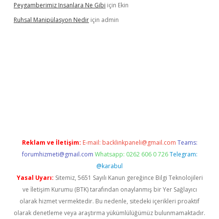
Peygamberimiz Insanlara Ne Gibi
için
Ekin
Ruhsal Manipülasyon Nedir
için
admin
giriş
piabellacasino giriş
vdcasino bahis sitesi
betexper.xyz
bet
Reklam ve İletişim:
E-mail:
backlinkpaneli@gmail.com
Teams:
forumhizmeti@gmail.com
Whatsapp: 0262 606 0 726
Telegram:
@karabul
Yasal Uyarı:
Sitemiz, 5651 Sayılı Kanun gereğince Bilgi Teknolojileri
ve İletişim Kurumu (BTK) tarafından onaylanmış bir Yer Sağlayıcı
olarak hizmet vermektedir. Bu nedenle, sitedeki içerikleri proaktif
olarak denetleme veya araştırma yükümlülüğümüz bulunmamaktadır.