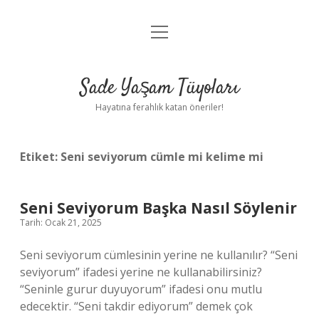
menüyü
Anasayfa
aç
Gizlilik Politikası
Sade Yaşam Tüyoları
Yasal Uyarı
Hayatına ferahlık katan öneriler!
Hakkımızda
Etiket:
Seni seviyorum cümle mi kelime mi
Seni Seviyorum Başka Nasıl Söylenir
Tarih: Ocak 21, 2025
Seni seviyorum cümlesinin yerine ne kullanılır? “Seni
seviyorum” ifadesi yerine ne kullanabilirsiniz?
“Seninle gurur duyuyorum” ifadesi onu mutlu
edecektir. “Seni takdir ediyorum” demek çok