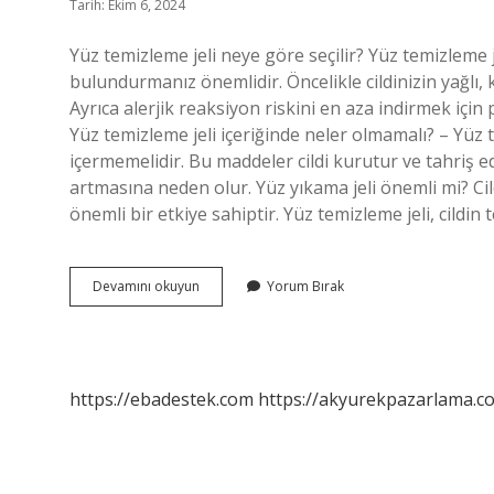
Tarih: Ekim 6, 2024
Yüz temizleme jeli neye göre seçilir? Yüz temizleme j
bulundurmanız önemlidir. Öncelikle cildinizin yağlı,
Ayrıca alerjik reaksiyon riskini en aza indirmek için
Yüz temizleme jeli içeriğinde neler olmamalı? – Yüz 
içermemelidir. Bu maddeler cildi kurutur ve tahriş e
artmasına neden olur. Yüz yıkama jeli önemli mi? Ci
önemli bir etkiye sahiptir. Yüz temizleme jeli, cild
Doğru
Devamını okuyun
Yorum Bırak
Yüz
Temizleme
Jeli
Nasıl
Seçilir
https://ebadestek.com
https://akyurekpazarlama.co