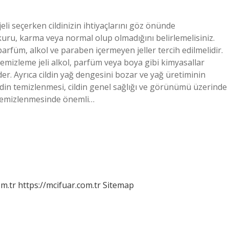
eli seçerken cildinizin ihtiyaçlarını göz önünde
 kuru, karma veya normal olup olmadığını belirlemelisiniz.
 parfüm, alkol ve paraben içermeyen jeller tercih edilmelidir.
temizleme jeli alkol, parfüm veya boya gibi kimyasallar
der. Ayrıca cildin yağ dengesini bozar ve yağ üretiminin
ldin temizlenmesi, cildin genel sağlığı ve görünümü üzerinde
in temizlenmesinde önemli…
m.tr
https://mcifuar.com.tr
Sitemap