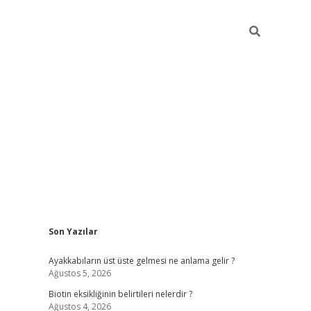
Sidebar
Son Yazılar
ilbet mobil giriş
piabellacasi
Ayakkabıların üst üste gelmesi ne anlama gelir ?
Ağustos 5, 2026
Biotin eksikliğinin belirtileri nelerdir ?
Ağustos 4, 2026