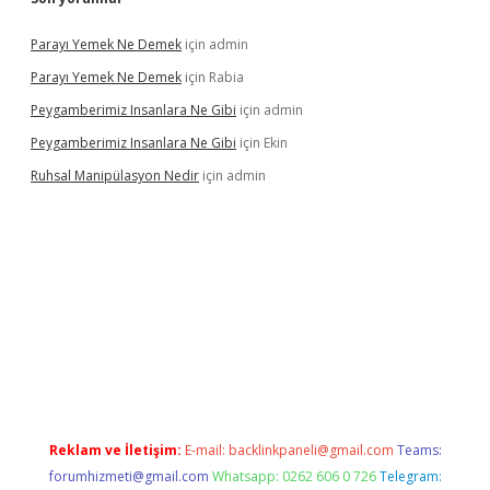
Parayı Yemek Ne Demek
için
admin
Parayı Yemek Ne Demek
için
Rabia
Peygamberimiz Insanlara Ne Gibi
için
admin
Peygamberimiz Insanlara Ne Gibi
için
Ekin
Ruhsal Manipülasyon Nedir
için
admin
ellacasino giriş
vdcasino bahis sitesi
betexper.xyz
betci güncel
Reklam ve İletişim:
E-mail:
backlinkpaneli@gmail.com
Teams:
forumhizmeti@gmail.com
Whatsapp: 0262 606 0 726
Telegram: