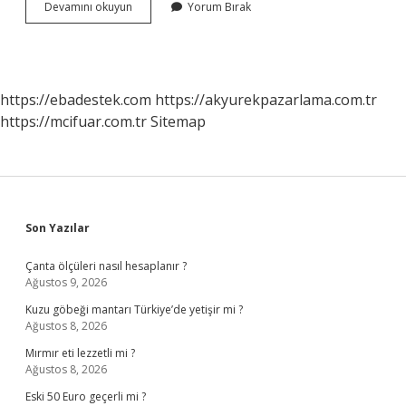
Sultan
Devamını okuyun
Yorum Bırak
Süleymanın
Oğlu
Mustafa
Nerede
Yatıyor
https://ebadestek.com
https://akyurekpazarlama.com.tr
https://mcifuar.com.tr
Sitemap
Sidebar
Son Yazılar
Çanta ölçüleri nasıl hesaplanır ?
Ağustos 9, 2026
Kuzu göbeği mantarı Türkiye’de yetişir mi ?
Ağustos 8, 2026
Mırmır eti lezzetli mi ?
Ağustos 8, 2026
Eski 50 Euro geçerli mi ?