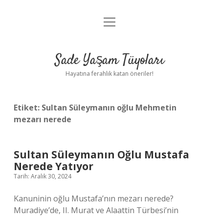
menüyü
Anasayfa
aç
Gizlilik Politikası
Sade Yaşam Tüyoları
Yasal Uyarı
Hayatına ferahlık katan öneriler!
Hakkımızda
Etiket:
Sultan Süleymanın oğlu Mehmetin
mezarı nerede
Sultan Süleymanın Oğlu Mustafa
Nerede Yatıyor
Tarih: Aralık 30, 2024
Kanuninin oğlu Mustafa’nın mezarı nerede?
Muradiye’de, II. Murat ve Alaattin Türbesi’nin