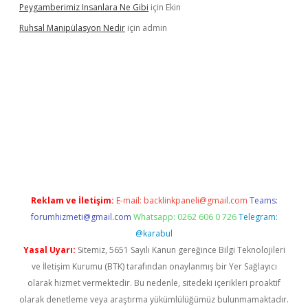
Peygamberimiz Insanlara Ne Gibi
için
Ekin
Ruhsal Manipülasyon Nedir
için
admin
ellacasino giriş
vdcasino bahis sitesi
betexper.xyz
betci güncel
Reklam ve İletişim:
E-mail:
backlinkpaneli@gmail.com
Teams:
forumhizmeti@gmail.com
Whatsapp: 0262 606 0 726
Telegram:
@karabul
Yasal Uyarı:
Sitemiz, 5651 Sayılı Kanun gereğince Bilgi Teknolojileri
ve İletişim Kurumu (BTK) tarafından onaylanmış bir Yer Sağlayıcı
olarak hizmet vermektedir. Bu nedenle, sitedeki içerikleri proaktif
olarak denetleme veya araştırma yükümlülüğümüz bulunmamaktadır.