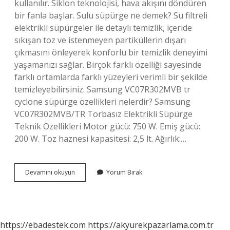
kullanılır. Siklon teknolojisi, hava akışını döndüren
bir fanla başlar. Sulu süpürge ne demek? Su filtreli
elektrikli süpürgeler ile detaylı temizlik, içeride
sıkışan toz ve istenmeyen partiküllerin dışarı
çıkmasını önleyerek konforlu bir temizlik deneyimi
yaşamanızı sağlar. Birçok farklı özelliği sayesinde
farklı ortamlarda farklı yüzeyleri verimli bir şekilde
temizleyebilirsiniz. Samsung VC07R302MVB tr
cyclone süpürge özellikleri nelerdir? Samsung
VC07R302MVB/TR Torbasız Elektrikli Süpürge
Teknik Özellikleri Motor gücü: 750 W. Emiş gücü:
200 W. Toz haznesi kapasitesi: 2,5 lt. Ağırlık:…
Samsung
Devamını okuyun
Yorum Bırak
Cyclone
Süpürge
Sulu
Mu
https://ebadestek.com
https://akyurekpazarlama.com.tr