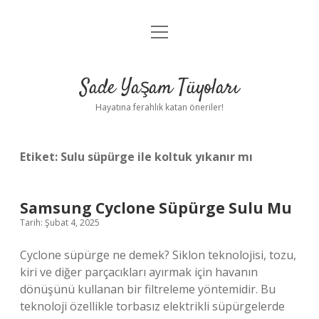
menüyü
Anasayfa
aç
Gizlilik Politikası
Sade Yaşam Tüyoları
Yasal Uyarı
Hayatına ferahlık katan öneriler!
Hakkımızda
Etiket:
Sulu süpürge ile koltuk yıkanır mı
Samsung Cyclone Süpürge Sulu Mu
Tarih: Şubat 4, 2025
Cyclone süpürge ne demek? Siklon teknolojisi, tozu,
kiri ve diğer parçacıkları ayırmak için havanın
dönüşünü kullanan bir filtreleme yöntemidir. Bu
teknoloji özellikle torbasız elektrikli süpürgelerde