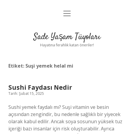
menüyü
Anasayfa
aç
Gizlilik Politikası
Sade Yaşam Tüyoları
Yasal Uyarı
Hayatına ferahlık katan öneriler!
Hakkımızda
Etiket:
Suşi yemek helal mi
Sushi Faydası Nedir
Tarih: Şubat 15, 2025
Sushi yemek faydalı mı? Suşi vitamin ve besin
açısından zengindir, bu nedenle sağlıklı bir yiyecek
olarak kabul edilir. Ancak soya sosunun yüksek tuz
içeriği bazı insanlar için risk oluşturabilir. Ayrıca