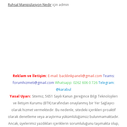
Ruhsal Manipülasyon Nedir
için
admin
ellacasino giriş
vdcasino bahis sitesi
betexper.xyz
betci güncel
Reklam ve İletişim:
E-mail:
backlinkpaneli@gmail.com
Teams:
forumhizmeti@gmail.com
Whatsapp: 0262 606 0 726
Telegram:
@karabul
Yasal Uyarı:
Sitemiz, 5651 Sayılı Kanun gereğince Bilgi Teknolojileri
ve İletişim Kurumu (BTK) tarafından onaylanmış bir Yer Sağlayıcı
olarak hizmet vermektedir. Bu nedenle, sitedeki içerikleri proaktif
olarak denetleme veya araştırma yükümlülüğümüz bulunmamaktadır.
Ancak, üyelerimiz yazdıkları içeriklerin sorumluluğunu taşımakta olup,