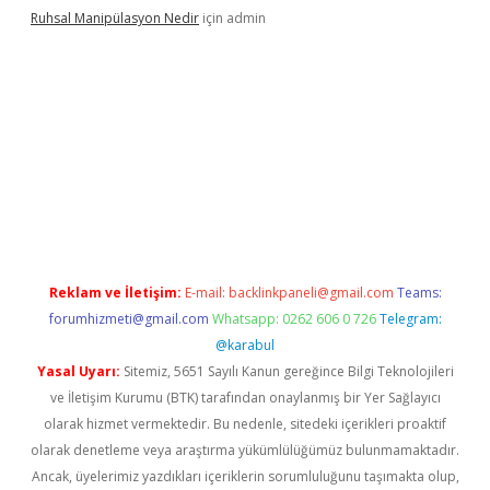
Ruhsal Manipülasyon Nedir
için
admin
bet mobil giriş
piabellacasino giriş
vdcasino bahis sitesi
betexp
Reklam ve İletişim:
E-mail:
backlinkpaneli@gmail.com
Teams:
forumhizmeti@gmail.com
Whatsapp: 0262 606 0 726
Telegram:
@karabul
Yasal Uyarı:
Sitemiz, 5651 Sayılı Kanun gereğince Bilgi Teknolojileri
ve İletişim Kurumu (BTK) tarafından onaylanmış bir Yer Sağlayıcı
olarak hizmet vermektedir. Bu nedenle, sitedeki içerikleri proaktif
olarak denetleme veya araştırma yükümlülüğümüz bulunmamaktadır.
Ancak, üyelerimiz yazdıkları içeriklerin sorumluluğunu taşımakta olup,