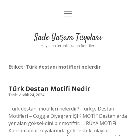
menüyü
Anasayfa
aç
Gizlilik Politikası
Sade Yaşam Tüyoları
Yasal Uyarı
Hayatına ferahlık katan öneriler!
Hakkımızda
Etiket:
Türk destanı motifleri nelerdir
Türk Destan Motifi Nedir
Tarih: Aralık 24, 2024
Türk destanı motifleri nelerdir? Türkçe Destan
Motifleri – Coggle DiyagramIŞIK MOTİF Destanlarda
yer alan göksel-dini bir motiftir. … RÜYA MOTİFİ
Kahramanlar rüyalarında gelecekteki olayları