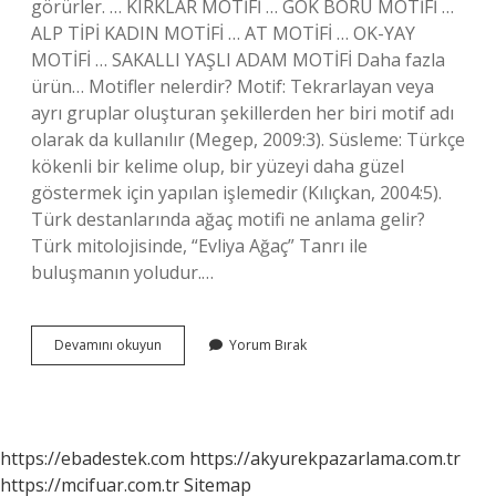
görürler. … KIRKLAR MOTİFİ … GÖK BÖRÜ MOTİFİ …
ALP TİPİ KADIN MOTİFİ … AT MOTİFİ … OK-YAY
MOTİFİ … SAKALLI YAŞLI ADAM MOTİFİ Daha fazla
ürün… Motifler nelerdir? Motif: Tekrarlayan veya
ayrı gruplar oluşturan şekillerden her biri motif adı
olarak da kullanılır (Megep, 2009:3). Süsleme: Türkçe
kökenli bir kelime olup, bir yüzeyi daha güzel
göstermek için yapılan işlemedir (Kılıçkan, 2004:5).
Türk destanlarında ağaç motifi ne anlama gelir?
Türk mitolojisinde, “Evliya Ağaç” Tanrı ile
buluşmanın yoludur.…
Türk
Devamını okuyun
Yorum Bırak
Destan
Motifi
Nedir
https://ebadestek.com
https://akyurekpazarlama.com.tr
https://mcifuar.com.tr
Sitemap