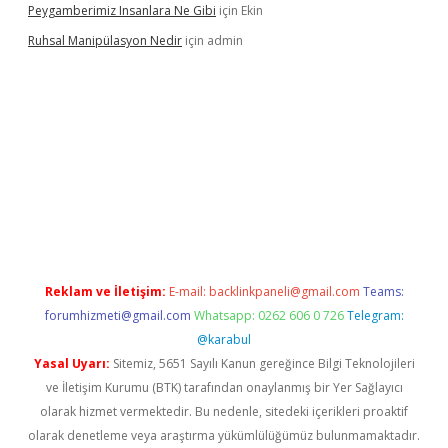
Peygamberimiz Insanlara Ne Gibi
için
Ekin
Ruhsal Manipülasyon Nedir
için
admin
ellacasino giriş
vdcasino bahis sitesi
betexper.xyz
betci güncel
Reklam ve İletişim:
E-mail:
backlinkpaneli@gmail.com
Teams:
forumhizmeti@gmail.com
Whatsapp: 0262 606 0 726
Telegram:
@karabul
Yasal Uyarı:
Sitemiz, 5651 Sayılı Kanun gereğince Bilgi Teknolojileri
ve İletişim Kurumu (BTK) tarafından onaylanmış bir Yer Sağlayıcı
olarak hizmet vermektedir. Bu nedenle, sitedeki içerikleri proaktif
olarak denetleme veya araştırma yükümlülüğümüz bulunmamaktadır.