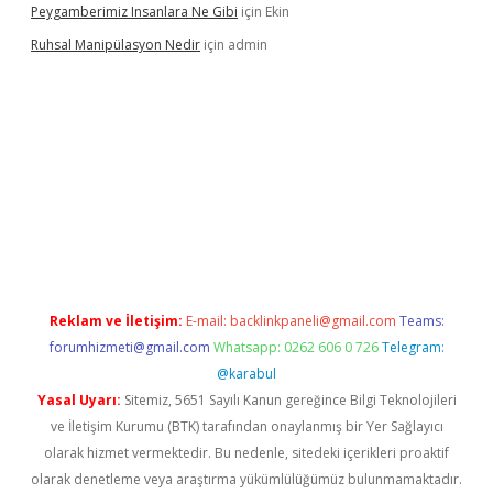
Peygamberimiz Insanlara Ne Gibi
için
Ekin
Ruhsal Manipülasyon Nedir
için
admin
ellacasino giriş
vdcasino bahis sitesi
betexper.xyz
betci güncel
Reklam ve İletişim:
E-mail:
backlinkpaneli@gmail.com
Teams:
forumhizmeti@gmail.com
Whatsapp: 0262 606 0 726
Telegram:
@karabul
Yasal Uyarı:
Sitemiz, 5651 Sayılı Kanun gereğince Bilgi Teknolojileri
ve İletişim Kurumu (BTK) tarafından onaylanmış bir Yer Sağlayıcı
olarak hizmet vermektedir. Bu nedenle, sitedeki içerikleri proaktif
olarak denetleme veya araştırma yükümlülüğümüz bulunmamaktadır.