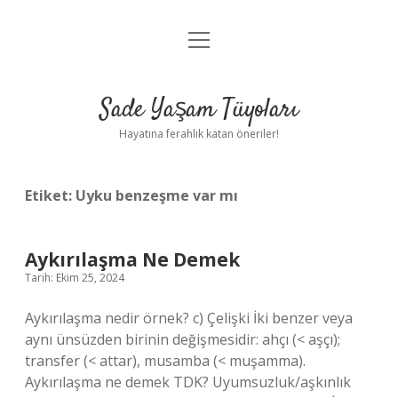
menüyü
Anasayfa
aç
Gizlilik Politikası
Sade Yaşam Tüyoları
Yasal Uyarı
Hayatına ferahlık katan öneriler!
Hakkımızda
Etiket:
Uyku benzeşme var mı
Aykırılaşma Ne Demek
Tarih: Ekim 25, 2024
Aykırılaşma nedir örnek? c) Çelişki İki benzer veya
aynı ünsüzden birinin değişmesidir: ahçı (< aşçı);
transfer (< attar), musamba (< muşamma).
Aykırılaşma ne demek TDK? Uyumsuzluk/aşkınlık